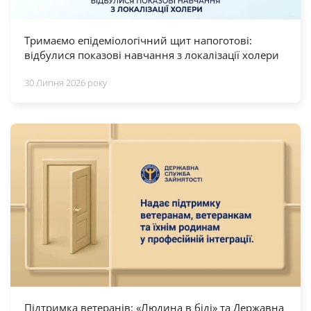
Тримаємо епідеміологічний щит напоготові:
відбулися показові навчання з локалізації холери
30 Липня 2026 року
Підтримка ветеранів: «Людина в біді» та Державна