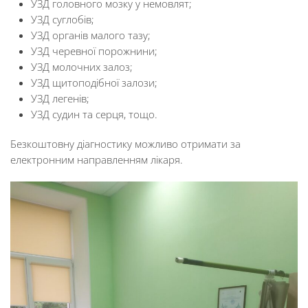
УЗД головного мозку у немовлят;
УЗД суглобів;
УЗД органів малого тазу;
УЗД черевної порожнини;
УЗД молочних залоз;
УЗД щитоподібної залози;
УЗД легенів;
УЗД судин та серця, тощо.
Безкоштовну діагностику можливо отримати за
електронним направленням лікаря.