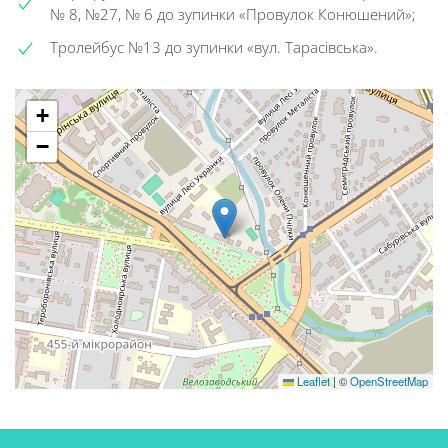
№ 8, №27, № 6 до зупинки «Провулок Конюшений»;
Тролейбус №13 до зупинки «вул. Тарасівська».
+
−
Leaflet
|
©
OpenStreetMap