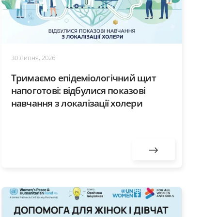
30 Липня, 2026
Тримаємо епідеміологічний щит
напоготові: відбулися показові
навчання з локалізації холери