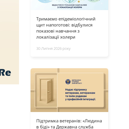
Тримаємо епідеміологічний
щит напоготові: відбулися
показові навчання з
локалізації холери
30 Липня 2026 року
Підтримка ветеранів: «Людина
в біді» та Державна служба