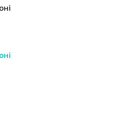
оні
оні