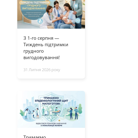
З 1-го серпня —
Тиждень підтримки
грудного
вигодовування!
31 Липня 2026 року
Тримаємо