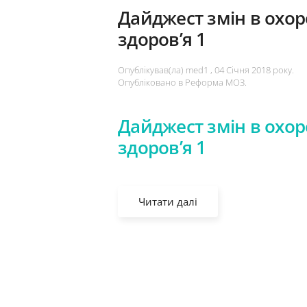
Дайджест змін в охор
здоров’я 1
Опублікував(ла)
med1
,
04 Січня 2018 року
.
Опубліковано в
Реформа МОЗ
.
Дайджест змін в охор
здоров’я 1
Читати далі