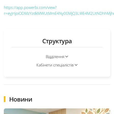
https://app.powerbi.com/view?
r=eyJrIjoiODMzYzdkMWUtMmE4Ny00MjQ3LWE4M2UtNDhhMjhmM
Структура
Відділення
Кабінети спеціалістів
Новини