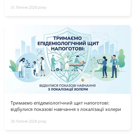
31 Липня 2026 року
Тримаємо епідеміологічний щит напоготові:
відбулися показові навчання з локалізації холери
30 Липня 2026 року