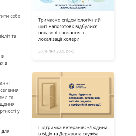
тити себе
Тримаємо епідеміологічний
щит напоготові: відбулися
показові навчання з
ієліт та
локалізації холери
30 Липня 2026 року
 в
ахів
анні
аселення
ами та
вищення
ртності у
.
Підтримка ветеранів: «Людина
 для
в біді» та Державна служба