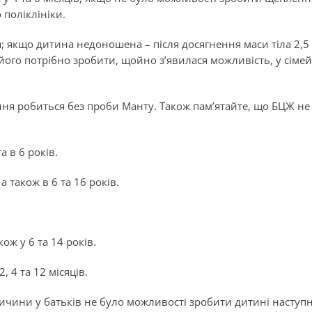
поліклініки.
; якщо дитина недоношена – після досягнення маси тіла 2,5 
ого потрібно зробити, щойно з’явилася можливість, у сіме
ння робиться без проби Манту. Також пам’ятайте, що БЦЖ н
та в 6 років.
, а також в 6 та 16 років.
акож у 6 та 14 років.
 2, 4 та 12 місяців.
ричини у батьків не було можливості зробити дитині наступ