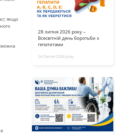
кг; якщо
йного
28 липня 2026 року –
Всесвітній день боротьби з
гепатитами
е можна
24 Липня 2026 року
не