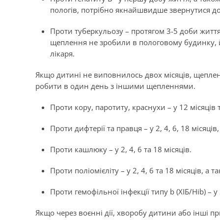
пологів, потрібно якнайшвидше звернутися до 
Проти туберкульозу –
протягом 3-5 доби життя
щеплення не зробили в пологовому будинку, й
лікаря.
Якщо дитині не виповнилось двох місяців, щепле
робити в один день з іншими щепленнями.
Проти кору, паротиту, краснухи –
у 12 місяців 
Проти дифтерії та правця –
у 2, 4, 6, 18 місяців
Проти кашлюку –
у 2, 4, 6 та 18 місяців.
Проти поліомієліту –
у 2, 4, 6 та 18 місяців, а т
Проти гемофільної інфекції типу b (ХІБ/Hib) –
у
Якщо через воєнні дії, хворобу дитини або інші п