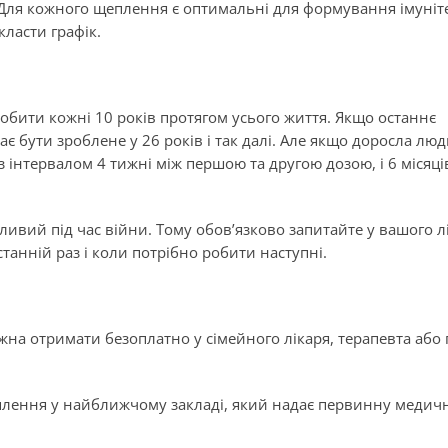
 Для кожного щеплення є оптимальні для формування імуніт
класти графік.
обити кожні 10 років протягом усього життя. Якщо останнє
є бути зроблене у 26 років і так далі. Але якщо доросла лю
 інтервалом 4 тижні між першою та другою дозою, і 6 місяці
ивий під час війни. Тому обов’язково запитайте у вашого лі
анній раз і коли потрібно робити наступні.
на отримати безоплатно у сімейного лікаря, терапевта або 
плення у найближчому закладі, який надає первинну медич