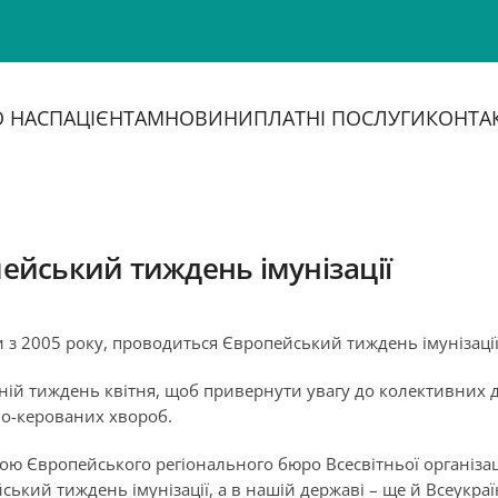
 НАС
ПАЦІЄНТАМ
НОВИНИ
ПЛАТНІ ПОСЛУГИ
КОНТА
опейський тиждень імунізації
и з 2005 року, проводиться Європейський тиждень імунізаці
нній тиждень квітня, щоб привернути увагу до колективних д
но-керованих хвороб.
ивою Європейського регіонального бюро Всесвітньої організац
ський тиждень імунізації, а в нашій державі – ще й Всеукра