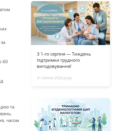
татом
ких
 за
З 1-го серпня — Тиждень
підтримки грудного
о 60
вигодовування!
31 Липня 2026 року
ід
цією та
ювань.
ня, часом