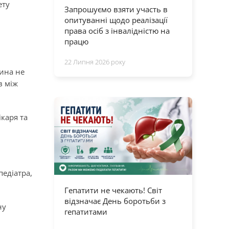
ету
Запрошуємо взяти участь в
опитуванні щодо реалізації
права осіб з інвалідністю на
працю
22 Липня 2026 року
дина не
в між
каря та
педіатра,
Гепатити не чекають! Світ
відзначає День боротьби з
ну
гепатитами