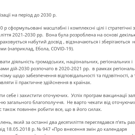
ації на період до 2030 р.
030 р сформульовані масштабні і комплексні цілі і стратегічні
тиліття 2021-2030 рр. Вона була розроблена на основі декіль
 враховується набутий досвід , відзначаються і зберігаються 
и (наприклад, Ебола, COVID-19).
вати діяльність громадських, національних, регіональних і
рами дій-2030 розпочато в 2020-2021 рр. в рамках регіональ
ізму щодо забезпечення відповідальності та підзвітності, а
вляти її практичне здійснення в країнах.
ти себе і захистити оточуючих. Успіх програм вакцинації за
ню загального благополуччя. Не варто чекати від оточуючи
 також повинен робити все, що в його силах.
нь, який за останні два десятиліття переглядався п’ять раз
ід 18.05.2018 р. № 947 «Про внесення змін до календаря