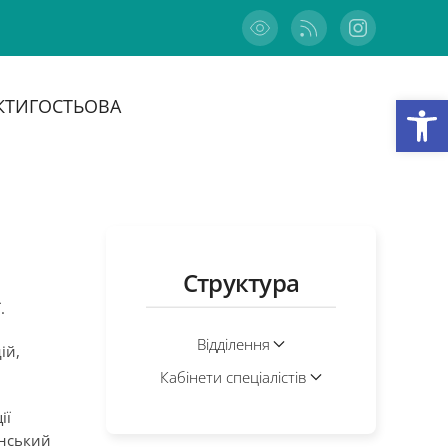
Відкри
КТИ
ГОСТЬОВА
Структура
ї.
Відділення
ій,
Кабінети спеціалістів
ії
їнський