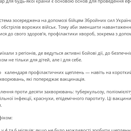
ар для будь-якої країни є основою основ для проведення еф
истема зосереджена на допомозі бійцям Збройних сил Україн
 обстрілів ворожих військ. Тому аби зменшити навантаженн
ся до свого здоров’я, профілактики хвороб, зокрема з доп
їхали з регіонів, де ведуться активні бойові дії, до безпечн
м не тільки для дітей, але і для себе.
до календаря профілактичних щеплень — навіть на коротки
захворювань, які попереджає вакцинація.
плення проти десяти захворювань: туберкульозу, поліомієліт
ільної інфекції, краснухи, епідемічного паротиту. Ці вакцин
.
фіком:
 у 4 та 6 місяців; якщо не було можливості зробити щепленн