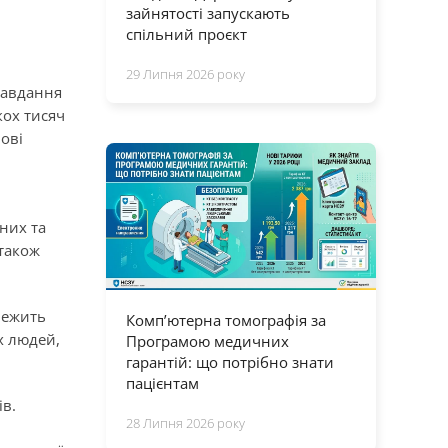
зайнятості запускають
спільний проєкт
29 Липня 2026 року
 завдання
кох тисяч
нові
них та
 також
лежить
Комп’ютерна томографія за
х людей,
Програмою медичних
гарантій: що потрібно знати
пацієнтам
ів.
28 Липня 2026 року