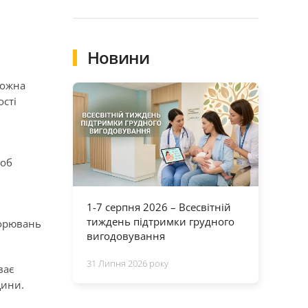
Новини
кожна
ості
роб
1-7 серпня 2026 – Всесвітній
тиждень підтримки грудного
ворювань
вигодовування
31 Липня 2026 року
ває
цини.