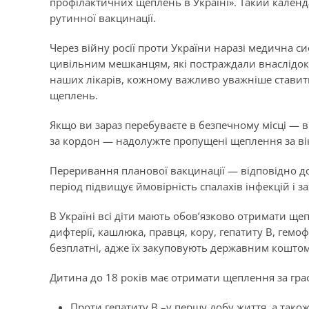
профілактичних щеплень в Україні». Такий календ
рутинної вакцинації.
Через війну росії проти України наразі медична с
цивільним мешканцям, які постраждали внаслідок
наших лікарів, кожному важливо уважніше ставити
щеплень.
Якщо ви зараз перебуваєте в безпечному місці — ви
за кордон — надолужте пропущені щеплення за віко
Переривання планової вакцинації — відповідно 
період підвищує ймовірність спалахів інфекцій і 
В Україні всі діти мають обов’язково отримати ще
дифтерії, кашлюка, правця, кору, гепатиту В, гемоф
безплатні, адже їх закуповують державним коштом
Дитина до 18 років має отримати щеплення за гра
Проти гепатиту В –
у першу добу життя, а також