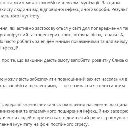
вання, яким можна запобігти шляхом імунізації. Вакцини
ахисту людини від відповідної інфекційної хвороби. Резуль
ального імунітету.
ня, які активно застосовуються у світі для попередження та
отавірусний гастроентерит, грип, вітряна віспа, гепатит А,
Їх часто роблять за епідемічними показаннями та для виїзду
інфекцій.
 про те, що вакцини дають змогу запобігти розвитку близьк
ає можливість забезпечити повноцінний захист населення в
ожна запобігти щепленнями, — це називається колективним
кої федерації значно знизилось охоплення населення вакцина
виникнення та епідемічного поширення інфекційних захвор
скупчення людей в прихистках, підвищений ризик травмуван
ення імунітету на фоні постійного стресу.