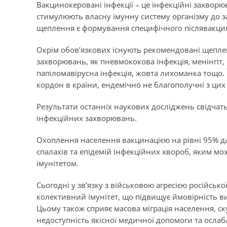
Вакцинокеровані інфекції
– це інфекційні захворю
стимулюють власну імунну систему організму до з
щеплення є формування специфічного післявакцин
Окрім обов’язкових існують рекомендовані щеплен
захворювань, як пневмококова інфекція, менінгіт, р
папіломавірусна інфекція, жовта лихоманка тощо. 
кордон в країни, ендемічно не благополучні з цих 
Результати останніх наукових досліджень свідчать
інфекційних захворювань.
Охоплення населення вакцинацією на рівні 95% д
спалахів та епідемій інфекційних хвороб, яким м
імунітетом.
Сьогодні у зв’язку з військовою агресією російсь
колективний імунітет, що підвищує ймовірність 
Цьому також сприяє масова міграція населення, 
недоступність якісної медичної допомоги та ослабл