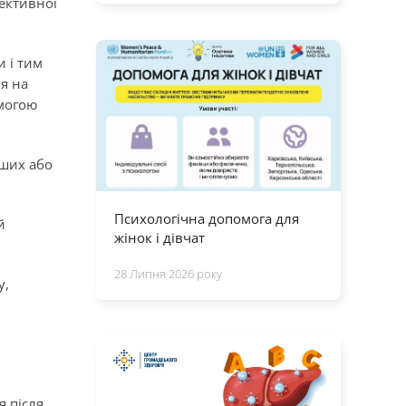
ективної
и і тим
я на
омогою
іших або
Психологічна допомога для
й
жінок і дівчат
28 Липня 2026 року
у,
и
я після