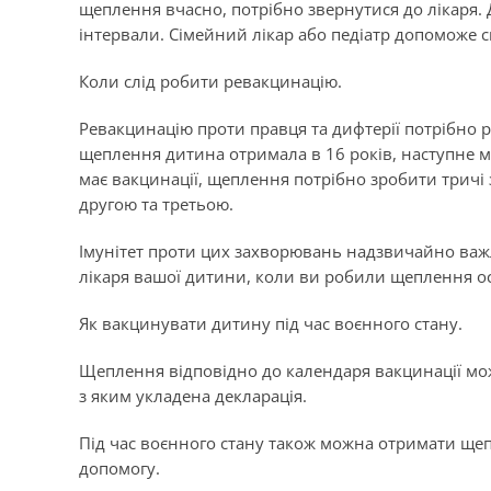
щеплення вчасно, потрібно звернутися до лікаря.
інтервали. Сімейний лікар або педіатр допоможе с
Коли слід робити ревакцинацію.
Ревакцинацію проти правця та дифтерії
потрібно р
щеплення дитина отримала в 16 років, наступне ма
має вакцинації, щеплення потрібно зробити тричі з
другою та третьою.
Імунітет проти цих захворювань надзвичайно важл
лікаря вашої дитини, коли ви робили щеплення ост
Як вакцинувати дитину під час воєнного стану.
Щеплення відповідно до календаря вакцинації мож
з яким укладена декларація.
Під час воєнного стану також можна отримати ще
допомогу.