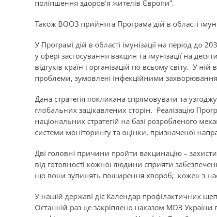
поліпшення здоров’я жителів Європи”.
Також ВООЗ прийнята Програма дій в області імуніз
У Програмі дій в області імунізації на період до 2
у сфері застосування вакцин та імунізації на деся
відгуків країн і організацій по всьому світу. У ній
проблеми, зумовлені інфекційними захворюванням
Дана стратегія покликана спрямовувати та узгоджу
глобальних зацікавлених сторін. Реалізацію Прог
національних стратегій на базі розробленого механ
системи моніторингу та оцінки, призначеної напра
Дві головні причини пройти вакцинацію – захисти
від готовності кожної людини сприяти забезпечен
що вони зупинять поширення хвороб; кожен з нас
У нашій державі діє Календар профілактичних щепле
Останній раз це закріплено наказом МОЗ України в