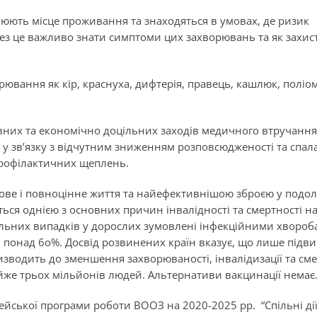
нюють місце проживання та знаходяться в умовах, де ризик
ез це важливо знати симптоми цих захворювань та як захис
рювання як кір, краснуха, дифтерія, правець, кашлюк, поліом
вних та економічно доцільних заходів медичного втручання
, у зв’язку з відчутним зниженням розповсюдженості та спал
профілактичних щеплень.
ове і повноцінне життя та найефективнішою зброєю у подол
ься однією з основних причин інвалідності та смертності н
альних випадків у дорослих зумовлені інфекційними хвороб
ть понад 6о%. Досвід розвинених країн вказує, що лише під
зводить до зменшення захворюваності, інвалідизації та сме
айже трьох мільйонів людей.
Альтернативи вакцинації немає
ейської програми роботи ВООЗ на 2020-2025 рр. “Спільні дії