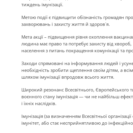
тиждень імунізації.
Метою події є підвищити обізнаність громадян про
захворювань і захисту життя й здоров`я.
Мета акції – підвищення рівня охоплення вакцина
людина має право та потребує захисту від хвороб
населення з питань покращення комунікації та про
Заходи спрямовані на інформування людей і усун
необхідність зробити щеплення своїм дітям, а всі
шляхом імунізації впродовж всього життя.
Широкий резонанс Всесвітнього, Європейського ти
воєнного стану імунізація — чи не найбільш ефект
і їхніх наслідків.
Імунізація
(за визначенням Всесвітньої організаці
імунітет, або стає несприйнятливою до інфекційн