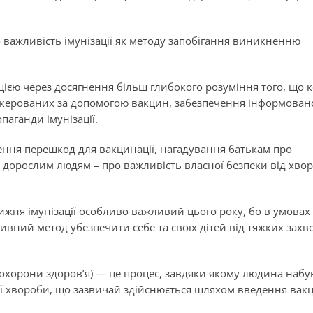
 важливість імунізації як методу запобігання виникненню
цією через досягнення більш глибокого розуміння того, що 
, керованих за допомогою вакцин, забезпечення інформован
паганди імунізації.
ення перешкод для вакцинації, нагадування батькам про
м дорослим людям – про важливість власної безпеки від хво
жня імунізації особливо важливий цього року, бо
в умовах
ивний метод убезпечити себе та своїх дітей від тяжких зах
ї охорони здоров’я) — це процес, завдяки якому людина набу
ої хвороби, що зазвичай здійснюється шляхом введення вак