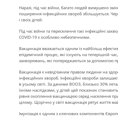
Наразі, під час війни, багато людей вимушено змі
поширення інфекційних хвороб збільшується. Чер
і своїх дітей.
Під час війни та переселення такі інфекційні захво
COVID-19 є особливо небезпечними.
Вакцинація вважається одним із найбільш ефекти
епідемічний процес, які існують на теперішній час
захворювань, які попереджаються за допомогою 
Вакцинація є невід’ємним правом людини на здор
інфекційних хвороб. Інфекційні хвороби залишают
в усьому світі. За даними ВООЗ, близько 30% лет
їхніми наслідками, у дітей цей показник станови
рівня охоплення вакцинацією серед населення при
цілому.
Щорічно у світі вакцинація рятує життя м
Імунізація є одним з ключових компонентів Європ