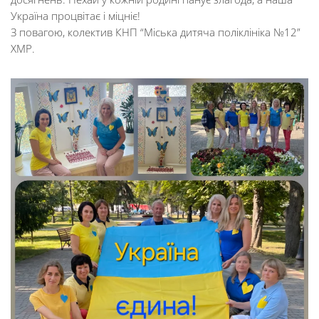
Україна процвітає і міцніє!
З повагою, колектив КНП “Міська дитяча поліклініка №12”
ХМР.