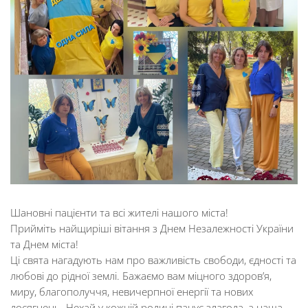
Шановні пацієнти та всі жителі нашого міста!
Прийміть найщиріші вітання з Днем Незалежності України
та Днем міста!
Ці свята нагадують нам про важливість свободи, єдності та
любові до рідної землі. Бажаємо вам міцного здоров’я,
миру, благополуччя, невичерпної енергії та нових
досягнень. Нехай у кожній родині панує злагода, а наша