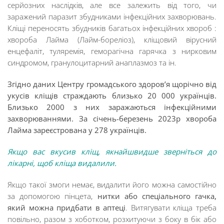
серйозних наслідків, але все залежить від того, чи
заражений паразит збудниками інфекційних захворювань.
Кліщі переносять збудників багатьох інфекційних хвороб :
хвороба Лайма (Лайм-бореліоз), кліщовий вірусний
енцефаліт, туляремія, геморагічна гарячка з нирковим
синдромом, гранулоцитарний анаплазмоз та ін.
Згідно даних Центру громадського здоров’я щорічно від
укусів кліщів страждають близько 20 000 українців.
Близько 2000 з них заражаються інфекційними
захворюваннями. За січень-березень 2023р хвороба
Лайма зареєстрована у 278 українців.
Якщо вас вкусив кліщ, якнайшвидше зверніться до
лікарні, щоб кліща видалили.
Якщо такої змоги немає, видалити його можна самостійно
за допомогою
пінцета,
нитки або спеціального гачка,
який можна придбати в аптеці
.
Витягувати кліща треба
повільно, разом з хоботком, розхитуючи з боку в бік або