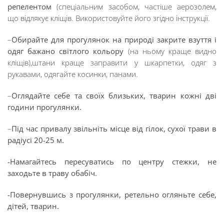
репелентом
(спеціальним засобом, частіше аерозолем,
що відлякує кліщів. Використовуйте його згідно інструкції.
–
Обирайте для прогулянок на природі закрите взуття і
одяг бажано світлого кольору
(на ньому краще видно
кліщів),штани краще заправити у шкарпетки, одяг з
рукавами, одягайте косинки, панами.
–
Оглядайте себе та своїх близьких, тварин кожні дві
години прогулянки.
–
Під час привалу звільніть місце від гілок, сухої трави в
радіусі 20-25 м.
-Намагайтесь пересуватись по центру стежки, не
заходьте в траву обабіч.
-Повернувшись з прогулянки, ретельно огляньте себе,
дітей, тварин.