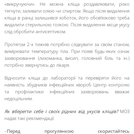
«викручуючи». Не можна кліща роздавлювати, різко
тягнути, заливати олією чи спиртом. Якщо після видалення
кліща в ранці залишився хоботок, його обов’язково треба
видалити стерильною голкою. Після видалення місце укусу
слід обробити антисептиком.
Протягом 2-х тижнів потрібно слідкувати за своїм станом,
вимірювати температуру тіла. При появі будь-яких ознак
захворювання (лихоманка, висип, головний біль та ін.)
потрібно звернутись до лікаря.
Відносити кліща до лабораторії та перевіряти його на
наявність збудників інфекційних хвороб Центр контролю
та профілактики інфекційних захворювань вважає
недоцільним.
Як вберегти себе і своїх рідних від укусів кліщів?
МОЗ
надає такі рекомендації:
–
Перед прогулянкою скористайтесь