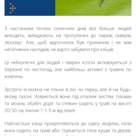
З настанням теплих сонячних днів все більше людей
виходять, виїжджають на прогулянки до парків, скверів,
лісосмуг. Але, щоб відпочинок був приємним і не мав
негативних наслідків, не варто забувати про кліщів.
Ці небезпечні для людей і тварин істоти активізуються з
березня по листопад, але найбільш активні з травня по
жовтень.
Зустріти їх можна не тільки в лісі чи парку, але й на будь-
якому газоні. Ховаються вони під опалим листям, гілками
та мохом, обабіч доріг та стежин сидять у траві на висоті
20-50 см, інколи 1-1.5 м від землі.
Найчастіше кліщі прикріпляються до одягу людини, коли
вона сидить на траві або торкається гілок кущів та дерев.