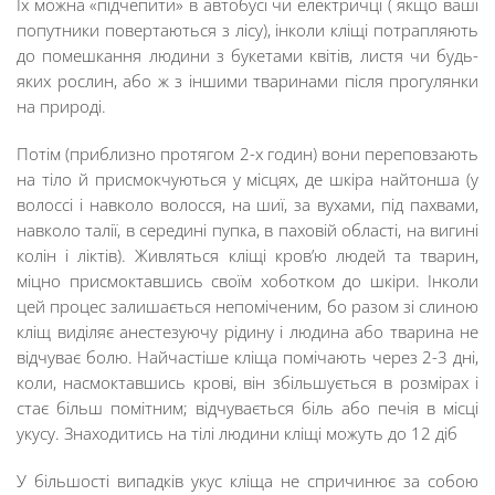
Їх можна «підчепити» в автобусі чи електричці ( якщо ваші
попутники повертаються з лісу), інколи кліщі потрапляють
до помешкання людини з букетами квітів, листя чи будь-
яких рослин, або ж з іншими тваринами після прогулянки
на природі.
Потім (приблизно протягом 2-х годин) вони переповзають
на тіло й присмокчуються у місцях, де шкіра найтонша (у
волоссі і навколо волосся, на шиї, за вухами, під пахвами,
навколо талії, в середині пупка, в паховій області, на вигині
колін і ліктів). Живляться кліщі кров’ю людей та тварин,
міцно присмоктавшись своїм хоботком до шкіри. Інколи
цей процес залишається непоміченим, бо разом зі слиною
кліщ виділяє анестезуючу рідину і людина або тварина не
відчуває болю. Найчастіше кліща помічають через 2-3 дні,
коли, насмоктавшись крові, він збільшується в розмірах і
стає більш помітним; відчувається біль або печія в місці
укусу. Знаходитись на тілі людини кліщі можуть до 12 діб
У більшості випадків укус кліща не спричинює за собою