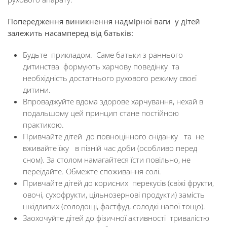
Попередження виникнення надмірної ваги у дітей
залежить насамперед від батьків:
Будьте прикладом. Саме батьки з раннього
дитинства формують харчову поведінку та
необхідність достатнього рухового режиму своєї
дитини.
Впроваджуйте вдома здорове харчування, нехай в
подальшому цей принцип стане постійною
практикою.
Привчайте дітей до повноцінного сніданку та не
вживайте їжу в пізній час доби (особливо перед
сном). За столом намагайтеся їсти повільно, не
переїдайте. Обмежте споживання солі.
Привчайте дітей до корисних перекусів (свіжі фрукти,
овочі, сухофрукти, цільнозернові продукти) замість
шкідливих (солодощі, фастфуд, солодкі напої тощо).
Заохочуйте дітей до фізичної активності тривалістю