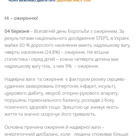
Ні – ожирінню!
04 березня
– Всесвітній день боротьби з ожирінням. За
результатами національного дослідження STEPS, в Україні
майже 60 % дорослого населення мають надлишкову вагу,
чверть населення (24,8%) – ожиріння. Не втішна
статистика і серед дітей – кожна четверта дитина має
надлишкову вагу тіла, з них 9% – ожиріння.
Надмірна вага та ожиріння є фактором ризику серцево-
судинних захворювань (гіпертонія, інфаркт, інсульт),
цукрового діабету, хвороб опорно-рухового апарату,
порушень гормонального балансу, розладів з боку
психічного здоров’я тощо. Зрештою це знижує якість
життя та значно скорочує його тривалість.
Основна причина ожиріння й надмірної ваги –
енергетичний дисбаланс, коли людина споживає більше