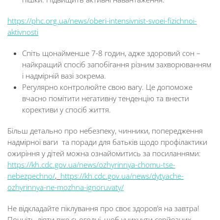
https://phc.org.ua/news/oberi-intensivnist-svoei-fizichnoi-
aktivnosti
Спіть щонайменше 7-8 годин, адже здоровий сон –
найкращий спосіб запобігання різним захворюванням
і надмірній вазі зокрема.
Регулярно контролюйте свою вагу. Це допоможе
вчасно помітити негативну тенденцію та внести
корективи у спосіб життя.
Більш детально про небезпеку, чинники, попередження
надмірної ваги та поради для батьків щодо профілактики
ожиріння у дітей можна ознайомитись за посиланнями:
https://kh.cdc.gov.ua/news/ozhyrinnya-chomu-tse-
nebezpechno/
,
https://kh.cdc.gov.ua/news/dytyache-
ozhyrinnya-ne-mozhna-ignoruvaty/
Не відкладайте піклування про своє здоров’я на завтра!
Почніть діяти вже сьогодні, щоб уникнути серйозних