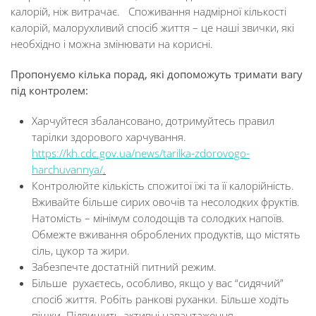
калорій, ніж витрачає. Споживання надмірної кількості
калорій, малорухливий спосіб життя – це наші звички, які
необхідно і можна змінювати на корисні.
Пропонуємо кілька порад, які допоможуть тримати вагу
під контролем:
Харчуйтеся збалансовано, дотримуйтесь правил
тарілки здорового харчування.
https://kh.cdc.gov.ua/news/tarilka-zdorovogo-
harchuvannya/
.
Контролюйте кількість спожитої їжі та її калорійність.
Вживайте більше сирих овочів та несолодких фруктів.
Натомість – мінімум солодощів та солодких напоїв.
Обмежте вживання оброблених продуктів, що містять
сіль, цукор та жири.
Забезпечте достатній питний режим.
Більше рухаєтесь, особливо, якщо у вас “сидячий”
спосіб життя. Робіть ранкові руханки. Більше ходіть
пішки. Підвищить активні навантаження.