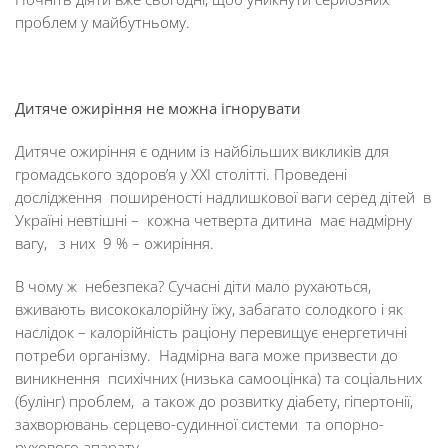
проблем у майбутньому.
Дитяче ожиріння не можна ігнорувати
Дитяче ожиріння є одним із найбільших викликів для
громадського здоров’я у XXI столітті. Проведені
дослідження поширеності надлишкової ваги серед дітей в
Україні невтішні – кожна четверта дитина має надмірну
вагу, з них 9 % – ожиріння.
В чому ж небезпека? Сучасні діти мало рухаються,
вживають висококалорійну їжу, забагато солодкого і як
наслідок – калорійність раціону перевищує енергетичні
потреби організму. Надмірна вага може призвести до
виникнення психічних (низька самооцінка) та соціальних
(булінг) проблем, а також до розвитку діабету, гіпертонії,
захворювань серцево-судинної системи та опорно-
рухового апарату.