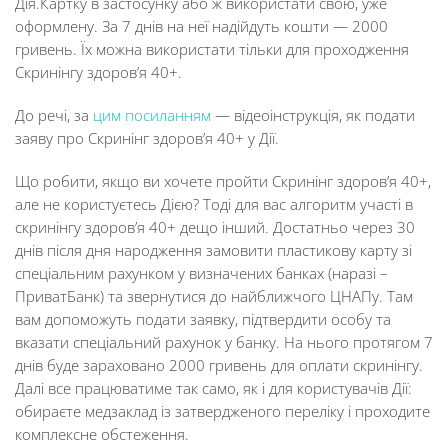
Дія.Картку в застосунку або ж використати свою, уже
оформлену. За 7 днів на неї надійдуть кошти — 2000
гривень. Їх можна використати тільки для проходження
Скринінгу здоров’я 40+.
До речі, за
цим посиланням
— відеоінструкція, як подати
заяву про Скринінг здоров’я 40+ у Дії.
Що робити, якщо ви хочете пройти Скринінг здоров’я 40+,
але не користуєтесь Дією? Тоді для вас алгоритм участі в
скринінгу здоров’я 40+ дещо інший. Достатньо через 30
днів після дня народження замовити пластикову карту зі
спеціальним рахунком у визначених банках (наразі –
ПриватБанк) та звернутися до найближчого ЦНАПу. Там
вам допоможуть подати заявку, підтвердити особу та
вказати спеціальний рахунок у банку. На нього протягом 7
днів буде зараховано 2000 гривень для оплати скринінгу.
Далі все працюватиме так само, як і для користувачів Дії:
обираєте медзаклад із затвердженого переліку і проходите
комплексне обстеження.