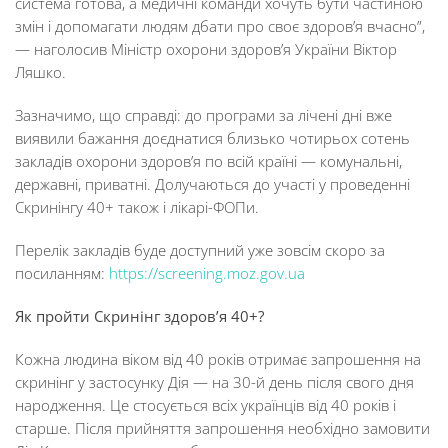
система готова, а медичні команди хочуть бути частиною
змін і допомагати людям дбати про своє здоров’я вчасно”,
— наголосив Міністр охорони здоров’я України Віктор
Ляшко.
Зазначимо, що справді: до програми за лічені дні вже
виявили бажання доєднатися близько чотирьох сотень
закладів охорони здоров’я по всій країні — комунальні,
державні, приватні. Долучаються до участі у проведенні
Скринінгу 40+ також і лікарі-ФОПи.
Перелік закладів буде доступний уже зовсім скоро за
посиланням:
https://screening.moz.gov.ua
Як пройти Скринінг здоров’я 40+?
Кожна людина віком від 40 років отримає запрошення на
скринінг у застосунку Дія — на 30-й день після свого дня
народження. Це стосується всіх українців від 40 років і
старше. Після прийняття запрошення необхідно замовити