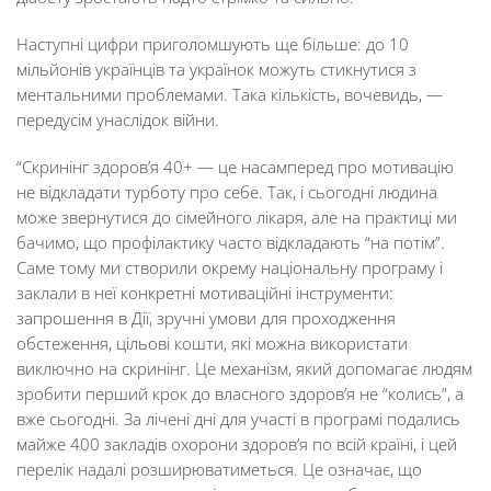
Наступні цифри приголомшують ще більше: до 10
мільйонів українців та українок можуть стикнутися з
ментальними проблемами. Така кількість, вочевидь, —
передусім унаслідок війни.
“Скринінг здоров’я 40+ — це насамперед про мотивацію
не відкладати турботу про себе. Так, і сьогодні людина
може звернутися до сімейного лікаря, але на практиці ми
бачимо, що профілактику часто відкладають “на потім”.
Саме тому ми створили окрему національну програму і
заклали в неї конкретні мотиваційні інструменти:
запрошення в Дії, зручні умови для проходження
обстеження, цільові кошти, які можна використати
виключно на скринінг. Це механізм, який допомагає людям
зробити перший крок до власного здоров’я не “колись”, а
вже сьогодні. За лічені дні для участі в програмі подались
майже 400 закладів охорони здоров’я по всій країні, і цей
перелік надалі розширюватиметься. Це означає, що