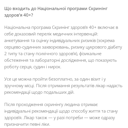
Що входить до Національної програми Скринінг
здоров’я 40+?
Національна програма Скринінг здоров’я 40+ включає в
себе доказовий перелік медичних інтервенцій:
анкетування та оцінку індивідуальних ризиків (зокрема
серцево-судинних захворювань, ризику цукрового діабету
2 типу та стану психічного здоров’я), фізикальне
обстеження та лабораторні дослідження, що показують
роботу серця, судин і нирок.
Усе це можна пройти безоплатно, за один візит і у
зручному місці. Після отримання результатів лікар надасть
рекомендації щодо подальших дій.
Після проходження скринінгу людина отримає
індивідуальні рекомендації щодо способу життя та стану
здоров’я. Лікар також — у разі потреби — може одразу
призначити певні ліки.