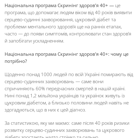
Національна програма Скринінг здоров’я 40+ —
це
програма, що допомагає людям віком від 40 років виявити
серцево-судинні захворювання, цукровий діабет та
проблеми ментального здоровʼя ще на ранніх етапах,
часто — до появи симптомів, контролювати стан здоров’я
й запобігати ускладненням.
Національна програма Скринінг здоров’я 40+: чому це
потрібно?
Щоденно понад 1000 людей по всій Україні помирають від
серцево-судинних захворювань — саме вони
спричиняють 60% передчасних смертей в нашій країні.
Нині понад 1,2 мільйона українців та українок живуть із
цукровим діабетом, а близько половини людей навіть не
здогадуються, що в них є цей діагноз.
За статистикою, яку ми маємо: саме після 40 років ризики
розвитку серцево-судинних захворювань та цукрового
діабету зростають надто стрімко та сильно.