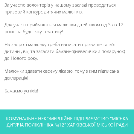
За участю волонтерів у нашому закладі проводиться
призовий конкурс дитячих малюнків.
Для участі приймаються малюнки дітей віком від 3 до 12
років на будь -яку тематику!
На звороті малюнку треба написати прізвище та ім’я
дитини , вік, та загадати бажання(невеличкий подарунок)
до Нового року.
Малюнки здавати своєму лікарю, тому з ким підписана
декларація!
Бажаємо успіхів!
КОМУНАЛЬНЕ НЕКОМЕРЦІЙНЕ ПІДПРИЄМСТВО "МІСЬКА
ДИТЯЧА ПОЛІКЛІНІКА №12" ХАРКІВСЬКОЇ МІСЬКОЇ РАДИ