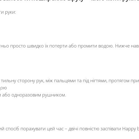
ти руки:
татньо просто швидко їх потерти або промити водою. Нижче на
 тильну сторону рук, між пальцями та під нігтями, протягом пр
дою
ни або одноразовим рушником.
 спосіб порахувати цей час – двічі повністю заспівати Happy bi