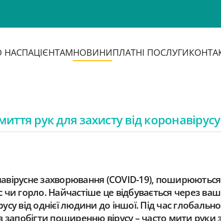
 НАС
ПАЦІЄНТАМ
НОВИНИ
ПЛАТНІ ПОСЛУГИ
КОНТА
миття рук для захисту від коронавірусу
ронавірусне захворювання (COVID-19), поширюються,
с чи горло. Найчастіше це відбувається через ваші
у від однієї людини до іншої. Під час глобальн
 запобігти поширенню вірусу – часто мити руки 