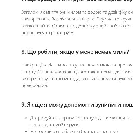
Загалом, як миття рук милом та водою та дезінфікую
захворювань. Засоби для дезінфекції рук часто зруч
важко знайти. Окрім того, дезінфікуючий засіб на осн
норовірусу та ротавірусу.
8. Що робити, якщо у мене немає мила?
Найкращі варіанти, якщо у вас немає мила та проточ
спирту. У випадках, коли цього також немає, допомо
використовуєте такі методи, важливо помити руки яко
поверхнями.
9. Як ще я можу допомогти зупинити по
Дотримуйтесь правил етикету під час чхання та 
серветку та мийте руки.
Не торкайтеся обличчя (рота, носа, очей).