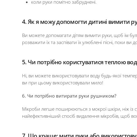
коли руки помітно забруднені.
4. Як я можу допомогти дитині вимити р
Ви можете допомагати дітям вимити руки, щоб їм бул
розважити їх та заспівати їх улюблені пісні, поки ви 
5. Чи потрібно користуватися теплою во
Ні, ви можете використовувати воду будь-якої темпер
ви при цьому використовували мило!
6. Чи потрібно витирати руки рушником?
Мікроби легше поширюються з мокрої шкіри, ніж із с
найефективніший спосіб видалення мікробів, щоб во
7. Що краще: мити руки або використовув