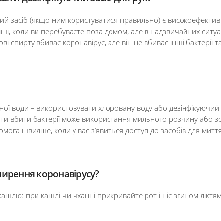
чий засіб (якщо ним користуватися правильно) є високоефектив
ніші, коли ви перебуваєте поза домом, але в надзвичайних ситу
ові спирту вбиває коронавірус, але він не вбиває інші бактерії
ної води – використовувати хлоровану воду або дезінфікуючий з
гти вбити бактерії може використання мильного розчину або зо
мога швидше, коли у вас з’явиться доступ до засобів для миття
ширення коронавірусу?
кашлю: при кашлі чи чханні прикривайте рот і ніс згином лікт