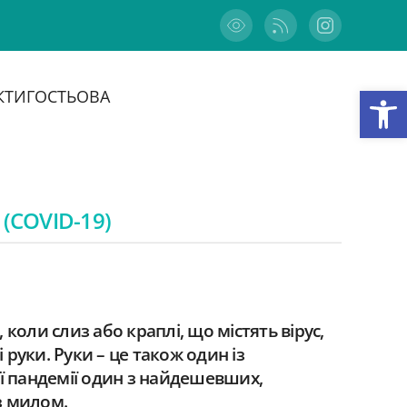
Відкри
КТИ
ГОСТЬОВА
 (COVID-19)
 коли слиз або краплі, що містять вірус,
 руки. Руки – це також один із
ої пандемії один з найдешевших,
з милом.