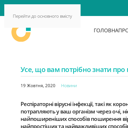
Перейти до основного вмісту
ГОЛОВНА
ПРО
Усе, що вам потрібно знати про 
19 Жовтня, 2020
Новини
Респіраторні вірусні інфекції, такі як ко
потрапляють у ваш організм через очі, ні
найпоширеніших способів поширення вірус
найпростіших та найважливіших способів