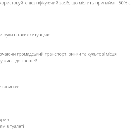
икористовуйте дезінфікуючий засіб, що містить принаймні 60% с
 руки в таких ситуаціях:
лючаючи громадський транспорт, ринки та культові місця
му числі до грошей
ставинах:
варин
ям в туалеті