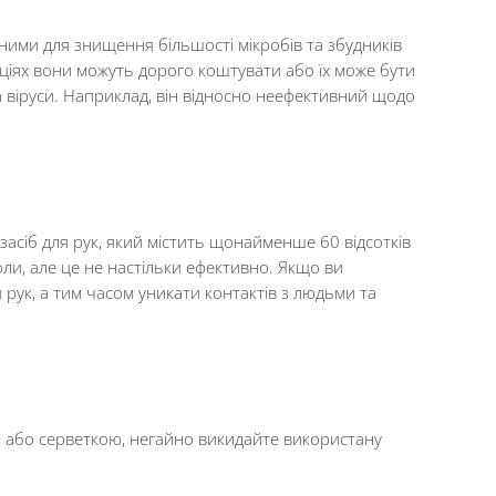
ними для знищення більшості мікробів та збудників
аціях вони можуть дорого коштувати або їх може бути
 та віруси. Наприклад, він відносно неефективний щодо
асіб для рук, який містить щонайменше 60 відсотків
ли, але це не настільки ефективно. Якщо ви
 рук, а тим часом уникати контактів з людьми та
ям або серветкою, негайно викидайте використану