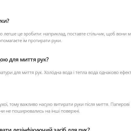
уки?
о легше це зробити: наприклад, поставте стільчик, щоб вони м
допомагаєте їм протирати руки.
дою для миття рук?
атури для миття рук. Холодна вода і тепла вода однаково ефекти
ухої, тому важливо насухо витирати руки після миття. Паперов
ни не поширювались на інші поверхні.
ати дезінфікуючий засіб для рук?