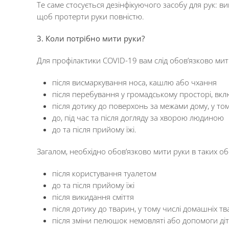
Те саме стосується дезінфікуючого засобу для рук: в
щоб протерти руки повністю.
3. Коли потрібно мити руки?
Для профілактики COVID-19 вам слід обов’язково мити
після висмаркування носа, кашлю або чхання
після перебування у громадському просторі, вк
після дотику до поверхонь за межами дому, у то
до, під час та після догляду за хворою людиною
до та після прийому їжі.
Загалом, необхідно обов’язково мити руки в таких об
після користування туалетом
до та після прийому їжі
після викидання сміття
після дотику до тварин, у тому числі домашніх т
після зміни пелюшок немовляті або допомоги діт