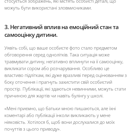
стосується зображень, які містять особисті деталі, що
можуть бути використані зловмисниками.
3. Негативний вплив на емоційний стан та
самооцінку дитини.
Уявіть собі, що ваше особисте фото стало предметом
обговорення серед однолітків. Така ситуація може
травмувати дитину, негативно вплинути на її самооцінку,
викликати сором або розчарування. Особливо це
властиво підліткам, які дуже вразливі перед оцінюванням з
боку оточення і прагнуть захистити свій особистий
простір. Публікації, які здаються невинними, можуть стати
причиною для жартів чи навіть булінгу у школі.
«Мені приємно, що батьки мною пишаються, але їхні
коментарі або публікації інколи викликають у мене
ніяковість. Хотілося б, щоб вони дослухалися до моїх
почуттів з цього приводу».