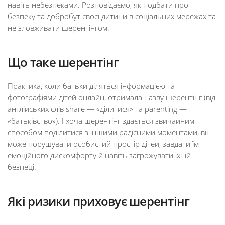
навіть небезпеками. Розповідаємо, як подбати про
безпеку та добробут своєї дитини в соціальних мережах та
не зловживати шерентінгом.
Що таке шерентінг
Практика, коли батьки діляться інформацією та
фотографіями дітей онлайн, отримала назву шерентінг (від
англійських слів share — «ділитися» та parenting —
«батьківство»). І хоча шерентінг здається звичайним
способом поділитися з іншими радісними моментами, він
може порушувати особистий простір дітей, завдати їм
емоційного дискомфорту й навіть загрожувати їхній
безпеці.
Які ризики приховує шерентінг