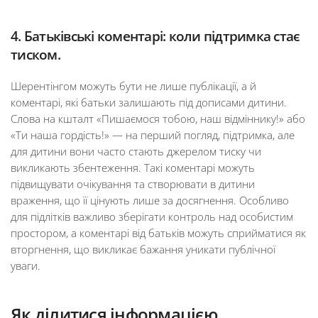
4. Батьківські коментарі: коли підтримка стає
тиском.
Шерентінгом можуть бути не лише публікації, а й
коментарі, які батьки залишають під дописами дитини.
Слова на кшталт «Пишаємося тобою, наш відміннику!» або
«Ти наша гордість!» — на перший погляд, підтримка, але
для дитини вони часто стають джерелом тиску чи
викликають збентеження. Такі коментарі можуть
підвищувати очікування та створювати в дитини
враження, що її цінують лише за досягнення. Особливо
для підлітків важливо зберігати контроль над особистим
простором, а коментарі від батьків можуть сприйматися як
вторгнення, що викликає бажання уникати публічної
уваги.
Як ділитися інформацією