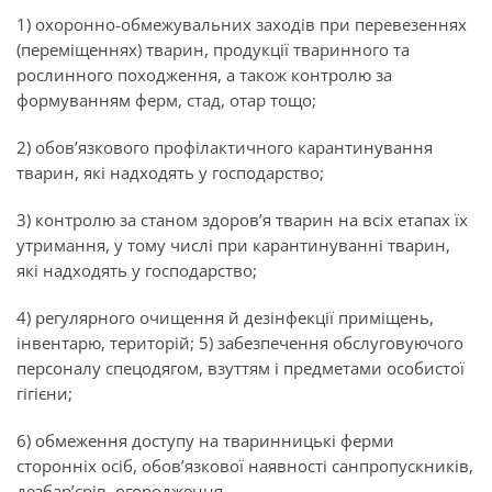
1) охоронно-обмежувальних заходів при перевезеннях
(переміщеннях)
тварин, продукції тваринного та
рослинного походження, а також контролю за
формуванням ферм, стад, отар тощо;
2) обов’язкового профілактичного карантинування
тварин, які надходять у
господарство;
3) контролю за станом здоров’я тварин на всіх етапах їх
утримання, у тому
числі при карантинуванні тварин,
які надходять у господарство;
4) регулярного очищення й дезінфекції приміщень,
інвентарю, територій;
5) забезпечення обслуговуючого
персоналу спецодягом, взуттям і
предметами особистої
гігієни;
6) обмеження доступу на тваринницькі ферми
сторонніх осіб, обов’язкової
наявності санпропускників,
дезбар’єрів, огородження.