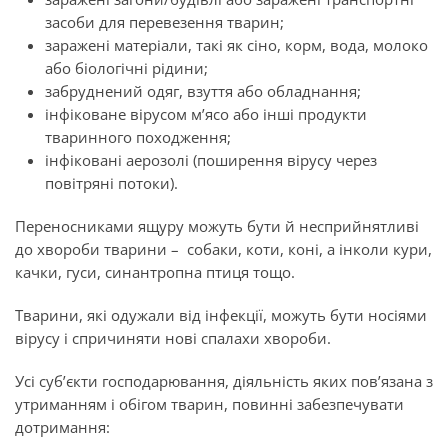
засоби для перевезення тварин;
заражені матеріали, такі як сіно, корм, вода, молоко
або біологічні рідини;
забруднений одяг, взуття або обладнання;
інфіковане вірусом м’ясо або інші продукти
тваринного походження;
інфіковані аерозолі (поширення вірусу через
повітряні потоки).
Переносниками ящуру можуть бути й несприйнятливі
до хвороби тварини –
собаки, коти, коні, а інколи кури,
качки, гуси, синантропна птиця тощо.
Тварини, які одужали від інфекції, можуть бути носіями
вірусу і спричиняти нові спалахи хвороби.
Усі суб’єкти господарювання, діяльність яких пов’язана з
утриманням і
обігом тварин, повинні забезпечувати
дотримання: