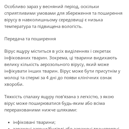
Особливо зараз у весняний період, оскільки
сприятливими умовами для збереження та поширення
вірусу в навколишньому середовищі є низька
температура та підвищена вологість.
Передача та поширення
Вірус ящуру міститься в усіх виділеннях і секретах
інфікованих тварин. Зокрема, ці тварини видихають
велику кількість аерозольного вірусу, який може
інфікувати інших тварин. Вірус може бути присутнім у
молоці та спермі за 4 дні до появи клінічних ознак
хвороби.
Тяжкість спалаху ящуру пов’язана з легкістю, з якою
вірус може поширюватися будь-яким або всіма
перерахованими нижче шляхами:
інфіковані тварини;
заражені загони/будівлі або заражені транспортні