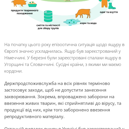
На початку цього року епізоотична ситуація щодо ящуру в
Європі значно ускладнилась. Ящур був зареєстрований у
Німеччині. У березні були зареєстровані спалахи ящуру в
Угорщині та Словаччині. Сусідні країни, з якими ми маємо
кордони.
Держпродспоживслужба на всіх рівнях терміново
застосовує заходи, щоб не допустити занесення
захворювання. Зокрема, впроваджено заборони на
ввезення живих тварин, які сприйнятливі до вірусу, та
продукції від них, крім того заборонено ввезення
репродуктивного матеріалу.
Останній випадок ящуру в Україні був зареєстрований у