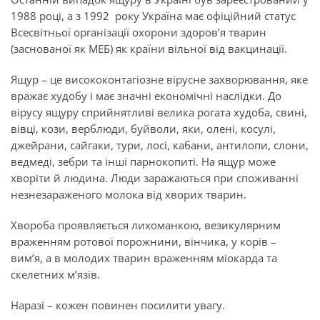
1988 році, а з 1992 року Україна має офіційний статус
Всесвітньої організації охорони здоров’я тварин
(заснованої як МЕБ) як країни вільної від вакцинації.
Ящур – це висококонтагіозне вірусне захворювання, яке
вражає худобу і має значні економічні наслідки.
До
вірусу ящуру сприйнятливі велика рогата худоба,
свині,
вівці, кози, верблюди, буйволи, яки, олені, косулі,
джейрани, сайгаки, тури,
лосі, кабани, антилопи, слони,
ведмеді, зебри та інші парнокопиті. На ящур може
хворіти й людина. Люди заражаються при споживанні
незнезараженого молока від
хворих тварин.
Хвороба проявляється лихоманкою, везикулярним
враженням ротової
порожнини, вінчика, у корів –
вим’я, а в молодих тварин враженням міокарда та
скелетних м’язів.
Наразі – кожен повинен посилити увагу
.