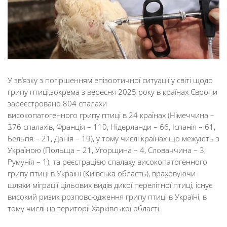
У зв’язку з погіршенням епізоотичної ситуації у світі щодо
грипу птиці,зокрема з вересня 2025 року в країнах Європи
зареєстровано 804 спалахи
високопатогенного грипу птиці в 24 країнах (Німеччина –
376 спалахів, Франція – 110, Нідерланди – 66, Іспанія – 61,
Бельгія – 21, Данія – 19), у тому числі країнах що межують з
Україною (Польща – 21, Угорщина – 4, Словаччина – 3,
Румунія – 1), та реєстрацією спалаху високопатогенного
грипу птиці в Україні (Київська область), враховуючи
шляхи міграції цільових видів дикої перелітної птиці, існує
високий ризик розповсюдження грипу птиці в Україні, в
тому числі на території Харківської області.