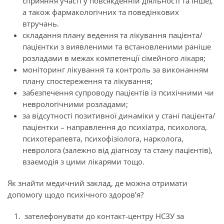
сприяння участі у повсякденній діяльності та інше),
а також фармакологічних та поведінкових
втручань.
складання плану ведення та лікування пацієнта/
пацієнтки з виявленими та встановленими раніше
розладами в межах компетенції сімейного лікаря;
моніторинг лікування та контроль за виконанням
плану спостереження та лікування;
забезпечення супроводу пацієнтів із психічними чи
неврологічними розладами;
за відсутності позитивної динаміки у стані пацієнта/
пацієнтки – направлення до психіатра, психолога,
психотерапевта, психофізіолога, нарколога,
невролога (залежно від діагнозу та стану пацієнтів),
взаємодія з цими лікарями тощо.
Як знайти медичний заклад, де можна отримати
допомогу щодо психічного здоров’я?
зателефонувати до контакт-центру НСЗУ за