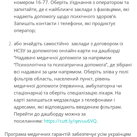
номером 16-77. Оберіть з’єднання з оператором та
запитайте, де є найближчі заклади з фахівцями, які
надають допомогу щодо психічного здоров’я.
Запишіть контакти і телефони, які продиктує
оператор;
або знайдіть самостійно заклади з договором із
НСЗУ за допомогою онлайн-карти на дашборді
“Надавачі медичної допомоги за напрямом
“Психологічна та психіатрична допомога”, де зібрані
всі надавачі за цим напрямом. Оберіть зліва у полі
фільтрів область, населений пункт, рівень
медичної допомоги (первинна, амбулаторна чи
стаціонарна) та оберіть спеціалізацію лікаря. На
карті залишаться медзаклади з телефонами і
адресами, які відповідають введеним фільтрам.
Перейти до дашборду можна за
посиланням:
https://cutt.ly/qevuu6VQ
.
Програма медичних гарантій забезпечує усім українцям