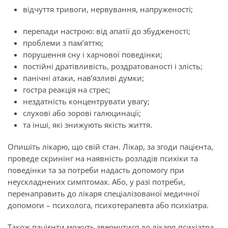
відчуття тривоги, нервування, напруженості;
перепади настрою: від апатії до збудженості;
проблеми з пам’яттю;
порушення сну і харчової поведінки;
постійні дратівливість, роздратованості і злість;
панічні атаки, нав’язливі думки;
гостра реакція на стрес;
нездатність концентрувати увагу;
слухові або зорові галюцинації;
та інші, які знижують якість життя.
Опишіть лікарю, що свій стан. Лікар, за згоди пацієнта,
проведе скринінг на наявність розладів психіки та
поведінки та за потреби надасть допомогу при
неускладнених симптомах. Або, у разі потреби,
перенаправить до лікаря спеціалізованої медичної
допомоги – психолога, психотерапевта або психіатра.
Також пацієнти можуть звернутися до лікаря-психіатра