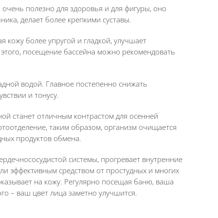
 очень полезно для здоровья и для фигуры, оно
ника, делает более крепкими суставы.
 кожу более упругой и гладкой, улучшает
этого, посещение бассейна можно рекомендовать
адной водой. Главное постепенно снижать
вствии и тонусу.
ной станет отличным контрастом для осенней
отоотделение, таким образом, организм очищается
едных продуктов обмена.
сердечнососудистой системы, прогревает внутренние
али эффективным средством от простудных и многих
оказывает на кожу. Регулярно посещая баню, ваша
ого – ваш цвет лица заметно улучшится.