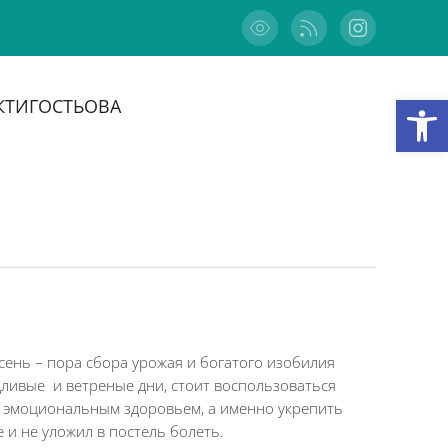
Відкри
КТИ
ГОСТЬОВА
сень – пора сбора урожая и богатого изобилия
дливые и ветреные дни, стоит воспользоваться
 эмоциональным здоровьем, а именно укрепить
 и не уложил в постель болеть.