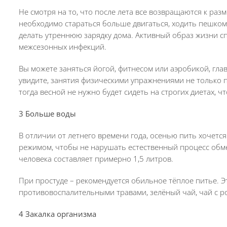
Не смотря на то, что после лета все возвращаются к раз
необходимо стараться больше двигаться, ходить пешком, 
делать утреннюю зарядку дома. Активный образ жизни с
межсезонных инфекций.
Вы можете заняться йогой, фитнесом или аэробикой, гла
увидите, занятия физическими упражнениями не только п
тогда весной не нужно будет сидеть на строгих диетах, ч
3 Больше воды
В отличии от летнего времени года, осенью пить хочетс
режимом, чтобы не нарушать естественный процесс обме
человека составляет примерно 1,5 литров.
При простуде – рекомендуется обильное тёплое питье. 
противовоспалительными травами, зелёный чай, чай с р
4 Закалка организма