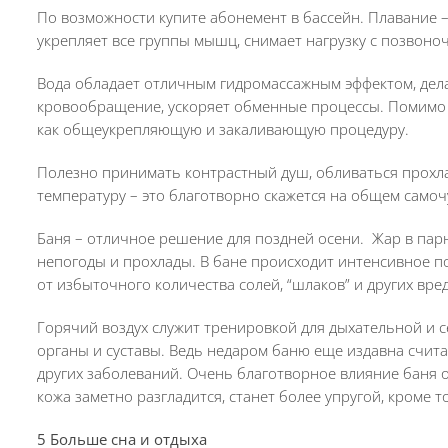
По возможности купите абонемент в бассейн.
Плавание –
укрепляет все группы мышц, снимает нагрузку с позвоноч
Вода обладает отличным гидромассажным эффектом, делая
кровообращение, ускоряет обменные процессы. Помимо 
как общеукрепляющую и закаливающую процедуру.
Полезно принимать контрастный душ, обливаться прохл
температуру – это благотворно скажется на общем самочу
Баня – отличное решение для поздней осени. Жар в пар
непогоды и прохлады. В бане происходит интенсивное п
от избыточного количества солей, “шлаков” и других вр
Горячий воздух служит тренировкой для дыхательной и 
органы и суставы. Ведь недаром баню еще издавна счит
других заболеваний. Очень благотворное влияние баня 
кожа заметно разгладится, станет более упругой, кроме т
5 Больше сна и отдыха