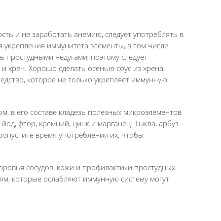
ость и не заработать анемию, следует употреблять в
я укрепления иммунитета элементы, в том числе
ь простудными недугами, поэтому следует
и хрен. Хорошо сделать осенью соус из хрена,
средство, которое не только укрепляет иммунную
м, в его составе кладезь полезных микроэлементов
 йод, фтор, кремний, цинк и марганец. Тыква, арбуз –
ропустите время употребления их, чтобы
оровья сосудов, кожи и профилактики простудных
ям, которые ослабляют иммунную систему могут