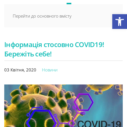
Відкри
Перейти до основного вмісту
Інформація стосовно COVID19!
Бережіть себе!
03 Квітня, 2020
Новини