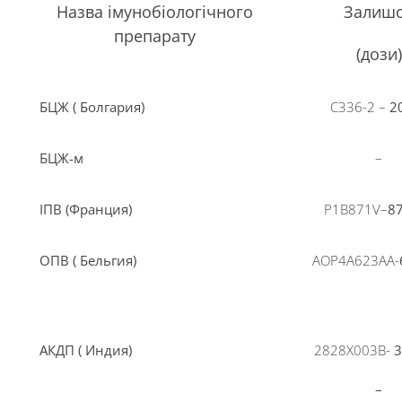
Назва імунобіологічного
Залиш
препарату
(дози)
БЦЖ ( Болгария)
С336-2 –
2
БЦЖ-м
–
ІПВ (Франция)
P
1В871
V
–
8
ОПВ ( Бельгия)
AOP4A623AA-
АКДП ( Индия)
2828Х003В-
–