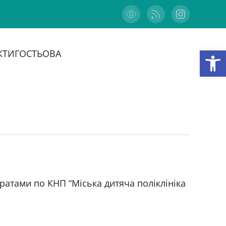
Відкри
КТИ
ГОСТЬОВА
ратами по КНП “Міська дитяча поліклініка