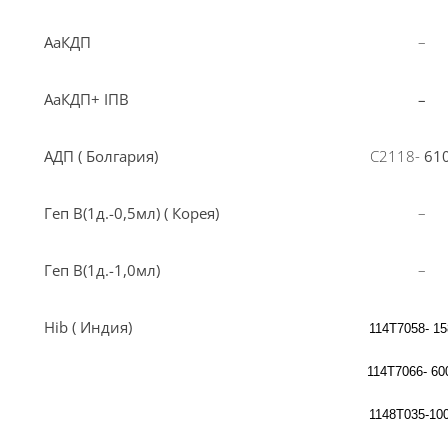
АаКДП
–
АаКДП+ ІПВ
–
АДП ( Болгария)
С2118-
61
Геп В(1д.-0,5мл) ( Корея)
–
Геп В(1д.-1,0мл)
–
Ні
b
( Индия)
114Т7058- 1
114Т7066- 60
1148Т035-10