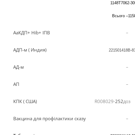
1148Т7062-30
Всього –115
АаКДП+ Ні
b
+ ІПВ
–
АДП-м ( Индия)
221501418В-
8
АД-м
–
АП
–
КПК ( США)
R
008029-
252
доз
Вакцина для профілактики сказу
–