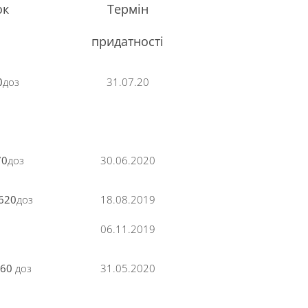
ок
Термін
придатності
0
доз
31.07.20
70
доз
30.06.2020
620
доз
18.08.2019
06.11.2019
360
доз
31.05.2020