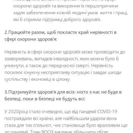
охорони здоров’я та викорення їх першопричини
задля забезпечення кожній людині умов життя і праці,
які б сприяли підтримці доброго здоров’я.
2.Працюйте разом, щоб покласти край нерівності в
сфері охорони здоров’я:
Нерівність в сфері охорони здоров’я може призводити до
захворювань, випадків інвалідності, яких можна було б
уникнути, а також до передчасної смерті. Нерівність
посилює існуючу несприятливу ситуацію і завдає шкоди
суспільству і економіці в цілому.
3.Підтримуйте здоров’я для всіх: ніхто з нас не буде в
безпеці, поки в безпеці не будуть всі:
У 2020році стало очевидно, що від пандемії COVID-19
постраждали всі країни, але найбільшим ударом вона
стала для тих спільнот, чиє становище було вразливим ще
до пандемії. Тому ВООЗ закликає збільшити обсяг