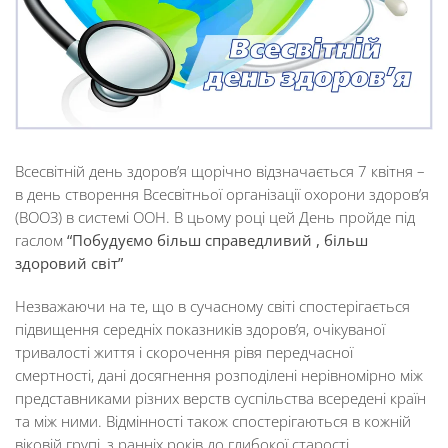
Всесвітній день здоров’я щорічно відзначається 7 квітня –
в день створення Всесвітньої організації охорони здоров’я
(ВООЗ) в системі ООН. В цьому році цей День пройде під
гаслом
“Побудуємо більш справедливий , більш
здоровий світ”
Незважаючи на те, що в сучасному світі спостерігається
підвищення середніх показників здоров’я, очікуваної
тривалості життя і скорочення рівя передчасної
смертності, дані досягнення розподілені нерівномірно між
представниками різних верств суспільства всередені країн
та між ними. Відмінності також спостерігаються в кожній
віковій групі, з ранніх років до глибокої старості.