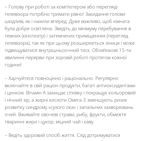
– Голову при роботі за комп’ютером або перегляді
телевізора потрібно тримати рівно! Закидання голови
шкідливі, як і нахили вперед. Дуже важливо, щоб кімната
була добре освітлена. Зведіть до мінімуму перебування в
темних (кінотеатр) і затемнених приміщеннях (перегляд
телевізора), так як при цьому розширюється зіниця і може
підвищуватися внутрішньоочний тиск. Обов’язкові 15-ти
хвилинні перерви при зоровій роботі протягом кожної
години!
– Харчуйтеся повноцінно і раціонально. Регулярно
включайте в свій раціон продукти, багаті антиоксидантами
і цинком. Вітамін А захищає сітківку і покращує кольоровий
і нічний зір, а жирні кислоти Омега-3 зменшують ризик
розвитку синдрому «сухого ока» і запальних захворювань
очей. Вживайте овочеві страви, рибу, фрукти, обмежте
тваринні жири і цукор, міцний чай і каву.
– Ведіть здоровий спосіб життя. Слід дотримуватися