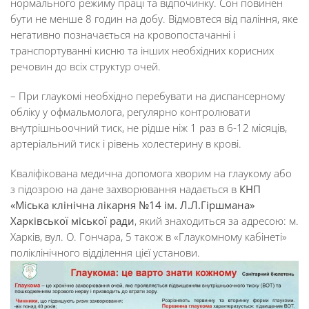
нормального режиму праці та відпочинку. Сон повинен
бути не менше 8 годин на добу. Відмовтеся від паління, яке
негативно позначається на кровопостачанні і
транспортуванні кисню та інших необхідних корисних
речовин до всіх структур очей.
– При глаукомі необхідно перебувати на диспансерному
обліку у офмальмолога, регулярно контролювати
внутрішньоочний тиск, не рідше ніж 1 раз в 6-12 місяців,
артеріальний тиск і рівень холестерину в крові.
Кваліфікована медична допомога хворим на глаукому або
з підозрою на дане захворювання надається в
КНП
«Міська клінічна лікарня №14 ім. Л.Л.Гіршмана»
Харківської міської ради
, який знаходиться за адресою: м.
Харків, вул. О. Гончара, 5 також в «Глаукомному кабінеті»
поліклінічного відділення цієї установи.