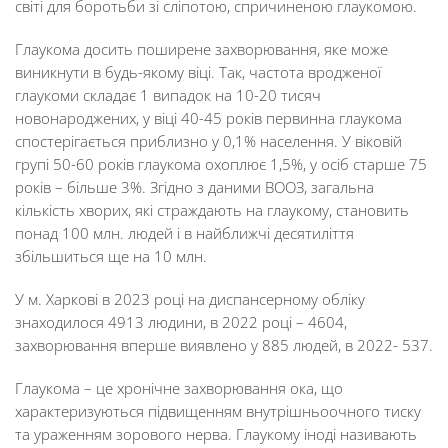
світі для боротьби зі сліпотою, спричиненою глаукомою.
Глаукома досить поширене захворювання, яке може
виникнути в будь-якому віці. Так, частота вродженої
глаукоми складає 1 випадок на 10-20 тисяч
новонароджених, у віці 40-45 років первинна глаукома
спостерігається приблизно у 0,1% населення. У віковій
групі 50-60 років глаукома охоплює 1,5%, у осіб старше 75
років – більше 3%. Згідно з даними ВООЗ, загальна
кількість хворих, які страждають на глаукому, становить
понад 100 млн. людей і в найближчі десятиліття
збільшиться ще на 10 млн.
У м. Харкові в 2023 році на диспансерному обліку
знаходилося 4913 людини, в 2022 році – 4604,
захворювання вперше виявлено у 885 людей, в 2022- 537.
Глаукома – це хронічне захворювання ока, що
характеризуються підвищенням внутрішньоочного тиску
та ураженням зорового нерва. Глаукому іноді називають