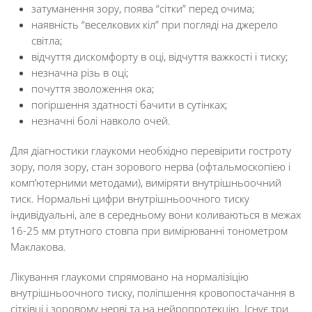
затуманення зору, поява “сітки” перед очима;
наявність “веселкових кіл” при погляді на джерело
світла;
відчуття дискомфорту в оці, відчуття важкості і тиску;
незначна різь в оці;
почуття зволоження ока;
погіршення здатності бачити в сутінках;
незначні болі навколо очей.
Для діагностики глаукоми необхідно перевірити гостроту
зору, поля зору, стан зорового нерва (офтальмоскопією і
комп’ютерними методами), виміряти внутрішньоочний
тиск. Нормальні цифри внутрішньоочного тиску
індивідуальні, але в середньому вони коливаються в межах
16-25 мм ртутного стовпа при вимірюванні тонометром
Маклакова.
Лікування глаукоми спрямовано на нормалізіцію
внутрішньоочного тиску, поліпшення кровопостачання в
сітківці і зоровому нерві та на нейропротекцію. Існує три