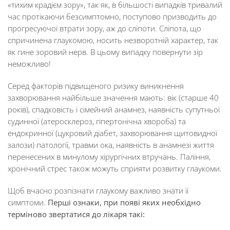
«тихим крадієм зору», так як, в більшості випадків тривалий
час протікаючи безсимптомно, поступово призводить до
прогресуючої втрати зору, аж до сліпоти. Сліпота, що
спричинена глаукомою, носить незворотній характер, так
як гине зоровий нерв. В цьому випадку повернути зір
неможливо!
Серед факторів підвищеного ризику виникнення
захворювання найбільше значення мають: вік (старше 40
років), спадковість і сімейний анамнез, наявність супутньої
судинної (атеросклероз, гіпертонічна хвороба) та
ендокринної (цукровий діабет, захворювання щитовидної
залози) патології, травми ока, наявність в анамнезі життя
перенесених в минулому хірургічних втручань. Паління,
хронічний стрес також можуть сприяти розвитку глаукоми.
Щоб вчасно розпізнати глаукому важливо знати її
симптоми.
Перші ознаки, при появі яких необхідно
терміново звертатися до лікаря
такі
: