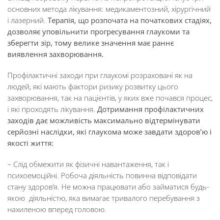
основних метода лікування: медикаментозний, хірургічний
і лазерний.
Терапія, що
розпочат
а
на початкових стадіях,
дозволяє уповільнити прогресування глаукоми та
зберегти зір
, тому велике значення має раннє
виявлення захворювання.
Профілактичні заходи при глаукомі розраховані як на
людей, які мають фактори ризику розвитку цього
захворювання, так на пацієнтів, у яких вже почався процес,
і які проходять лікування.
Дотримання профілактичних
заходів
дає
можливість максимально від
термінувати
серйозні наслідки, які глаукома може завдати здоров’ю і
якості життя
:
– Слід обмежити як фізичні навантаження, так і
психоемоційні. Робоча діяльність повинна відповідати
стану здоров’я. Не можна працювати або займатися будь-
якою діяльністю, яка вимагає тривалого перебування з
нахиленою вперед головою.