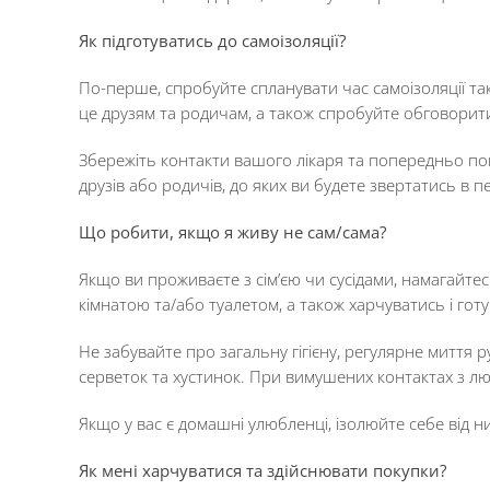
Як підготуватись до самоізоляції?
По-перше, спробуйте спланувати час самоізоляції так
це друзям та родичам, а також спробуйте обговорит
Збережіть контакти вашого лікаря та попередньо по
друзів або родичів, до яких ви будете звертатись в 
Що робити, якщо я живу не сам/сама?
Якщо ви проживаєте з сім’єю чи сусідами, намагайте
кімнатою та/або туалетом, а також харчуватись і гот
Не забувайте про загальну гігієну, регулярне миття
серветок та хустинок. При вимушених контактах з лю
Якщо у вас є домашні улюбленці, ізолюйте себе від ни
Як мені харчуватися та здійснювати покупки?