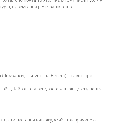
урсії, відвідування ресторанів тощо.
ї (Ломбардія, Пьемонт та Венето) – навіть при
алайзії, Тайваню та відчуваєте кашель, ускладнення
 з дати настання випадку, який став причиною