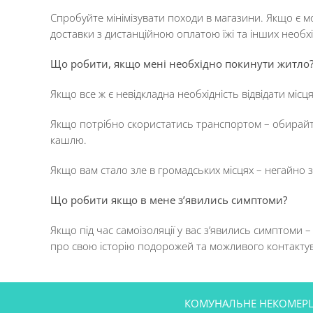
Спробуйте мінімізувати походи в магазини. Якщо є м
доставки з дистанційною оплатою їжі та інших необхі
Що робити, якщо мені необхідно покинути житло
Якщо все ж є невідкладна необхідність відвідати місц
Якщо потрібно скористатись транспортом – обирайте м
кашлю.
Якщо вам стало зле в громадських місцях – негайно
Що робити якщо в мене з’явились симптоми?
Якщо під час самоізоляції у вас з’явились симптоми
про свою історію подорожей та можливого контактув
КОМУНАЛЬНЕ НЕКОМЕРЦІЙ