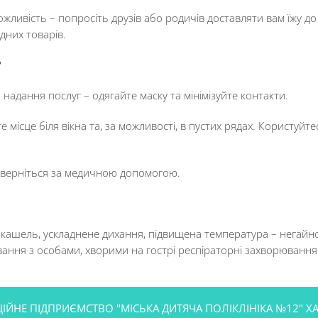
ожливість – попросіть друзів або родичів доставляти вам їжу д
дних товарів.
?
я надання послуг – одягайте маску та мінімізуйте контакти.
ісце біля вікна та, за можливості, в пустих рядах. Користуйте
 зверніться за медичною допомогою.
 – кашель, ускладнене дихання, підвищена температура – негай
ання з особами, хворими на гострі респіраторні захворювання
НЕ ПІДПРИЄМСТВО "МІСЬКА ДИТЯЧА ПОЛІКЛІНІКА №12" ХА