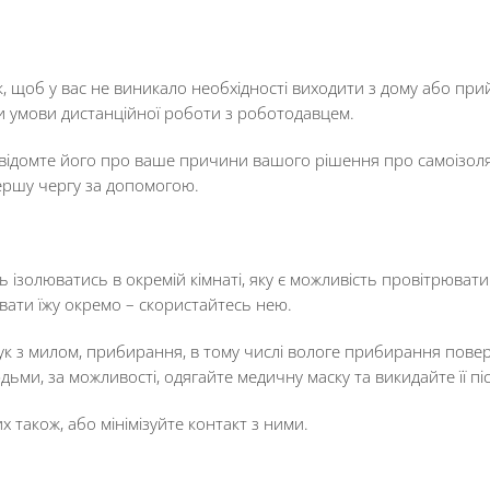
, щоб у вас не виникало необхідності виходити з дому або прийм
и умови дистанційної роботи з роботодавцем.
відомте його про ваше причини вашого рішення про самоізоляц
першу чергу за допомогою.
сь ізолюватись в окремій кімнаті, яку є можливість провітрюв
увати їжу окремо – скористайтесь нею.
 рук з милом, прибирання, в тому числі вологе прибирання пове
дьми, за можливості, одягайте медичну маску та викидайте її п
х також, або мінімізуйте контакт з ними.