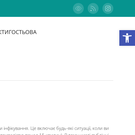
Відкри
КТИ
ГОСТЬОВА
інфікування. Це включає будь-які ситуації, коли ви
тривалістю понад 15 хвилин). В тому числі публічні