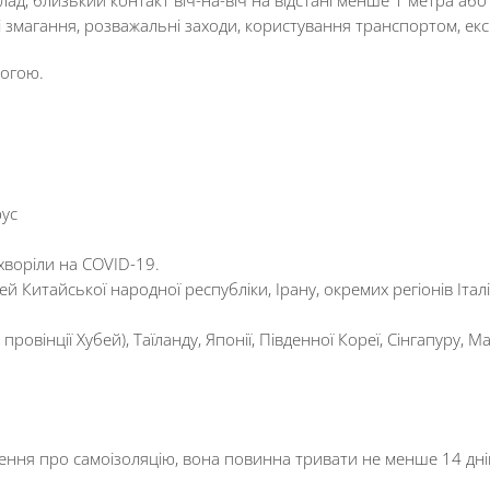
і змагання, розважальні заходи, користування транспортом, екск
огою.
рус
хворіли на COVID-19.
 Китайської народної республіки, Ірану, окремих регіонів Італі
вінції Хубей), Таїланду, Японії, Південної Кореї, Сінгапуру, М
ння про самоізоляцію, вона повинна тривати не менше 14 днів