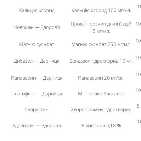
1
Кальцію хлорид
Кальцію хлорид 100 мг/мл.
Прокаїн розчин для ін’єкцій
10
Новокаїн — Здоров’я
5 мг/мл.
10
Магнію сульфат
Магнію сульфат 250 мг/мл.
10
Дибазол — Дарниця
Бендазол гідрохлорид 10 мг.
10
Папаверин — Дарниця
Папаверин 20 мг/мл.
10
Платифілін — Дарниця
М — холіноблокатор
5
Супрастин
Хлоропіроміну гідрохлорид
1
Адреналін — Здоров’я
Епінефрин 0,18 %