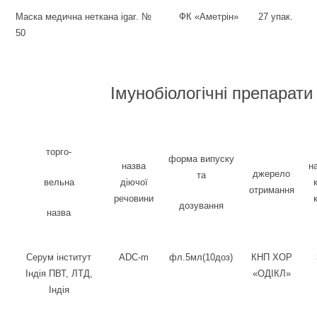
Маска медична неткана і
g
а
r
. №
ФК «Аметрін»
27 упак.
50
Імунобіологічні препарати
торго-
форма випуску
назва
н
джерело
та
вельна
діючої
отримання
речовини
дозування
назва
Серум інститут
ADC-m
фл.5мл(10доз)
КНП ХОР
Індія ПВТ, ЛТД,
«ОДІКЛ»
Індія