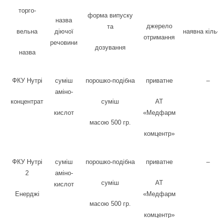
торго-
форма випуску
назва
джерело
та
вельна
діючої
наявна кіль
отримання
речовини
дозування
назва
ФКУ Нутрі
суміш
порошко-подібна
приватне
–
аміно-
концентрат
суміш
АТ
кислот
«Медфарм
масою 500 гр.
комцентр»
ФКУ Нутрі
суміш
порошко-подібна
приватне
–
2
аміно-
суміш
АТ
кислот
Енерджі
«Медфарм
масою 500 гр.
комцентр»