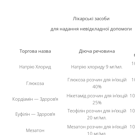
Лікарські засоби
для надання невідкладної допомоги
Торгова назва
Діюча речовина
1
Натрію Хлорид
Натрію хлориду 9 мг/мл.
Глюкоза розчин для ін’єкцій
1
Глюкоза
40%
Нікетамід розчин для ін’єкцій
10
Кордіамін — Здоров’я
25%
Теофілін розчин для ін’єкцій
10
Еуфілін — Здоров’я
20 мг/мл.
Мезатон розчин для ін’єкцій
10
Мезатон
10 мг/мл.