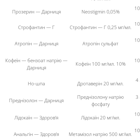
10
Прозерин — Дарниця
Neostigmin 0,05%
10
Строфантин — Г
Строфантин — Г 0,25 мг/мл.
10
Атропін — Дарниця
Атропін сульфат
Кофеїн — бензоат натрію —
10
Кофеїн 100 мг/мл. 10%
Дарниця
4
Но-шпа
Дротаверін 20 мг/мл.
Преднізолону натрію
3
Преднізолон — Дарниця
фосфату
10
Лідокаїн — Здоров’я
Лідокаїн 20 мг/мл.
10
Анальгін — Здоров’я
Метамізол натрію 500 мг/мл.