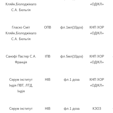
Кляйн,Біолоджікалз
«ОДІКЛ»
С.А. Бельгія
Гласко Сміт
ОПВ
фл.1мл(10доз)
КНП ХОР
Кляйн,Біолоджікалз
«ОДІКЛ»
С.А. Бельгія
Санофі Пастер С.А.
I
ПВ
фл.5мл(10доз)
КНП ХОР
Франція
«ОДІКЛ»
Серум інститут
HIB
фл.1 доза
КНП ХОР
Індія ПВТ, ЛТД,
«ОДІКЛ»
Індія
Серум інститут
HIB
фл.1 доза
КЗОЗ