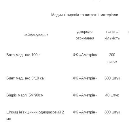
Медичні вироби та витратні матеріали
джерело
наявна
т
найменування
отримання
кількість
Вата мед. н/с 100 г
ФК «Аметрін»
200
пачок
Бинт мед. н/с 5*10 см
ФК «Аметрін»
600 штук
Відріз марлі 5м*90см
ФК «Аметрін»
40 штук
Шприц ін’єкційний одноразовий 2
ФК «Аметрін»
800 штук
мл