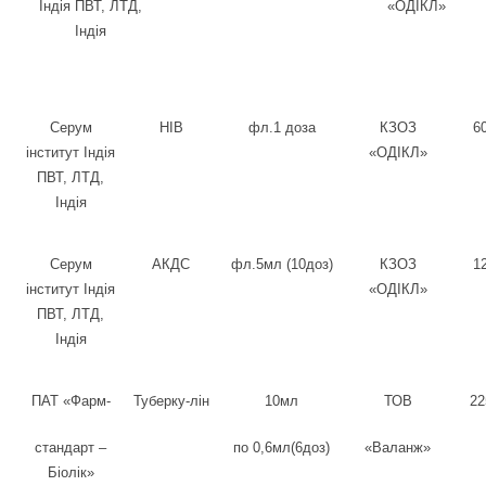
Індія ПВТ, ЛТД,
«ОДІКЛ»
Індія
Серум
HIB
фл.1 доза
КЗОЗ
6
інститут Індія
«ОДІКЛ»
ПВТ, ЛТД,
Індія
Серум
АКДС
фл.5мл (10доз)
КЗОЗ
1
інститут Індія
«ОДІКЛ»
ПВТ, ЛТД,
Індія
ПАТ «Фарм-
Туберку-лін
10мл
ТОВ
22
стандарт –
по 0,6мл(6доз)
«Валанж»
Біолік»