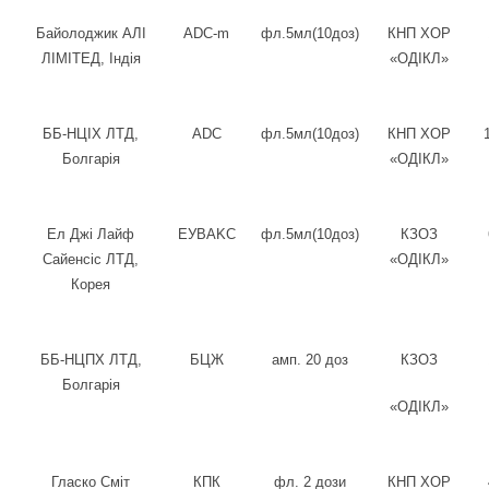
Байолоджик АЛІ
ADC-m
фл.5мл(10доз)
КНП ХОР
ЛІМІТЕД, Індія
«ОДІКЛ»
ББ-НЦІХ ЛТД,
ADC
фл.5мл(10доз)
КНП ХОР
Болгарія
«ОДІКЛ»
Ел Джі Лайф
E
У
BAKC
фл.5мл(10доз)
КЗОЗ
Сайенсіс ЛТД,
«ОДІКЛ»
Корея
ББ-НЦПХ ЛТД,
БЦЖ
амп. 20 доз
КЗОЗ
Болгарія
«ОДІКЛ»
Гласко Сміт
КПК
фл. 2 дози
КНП ХОР