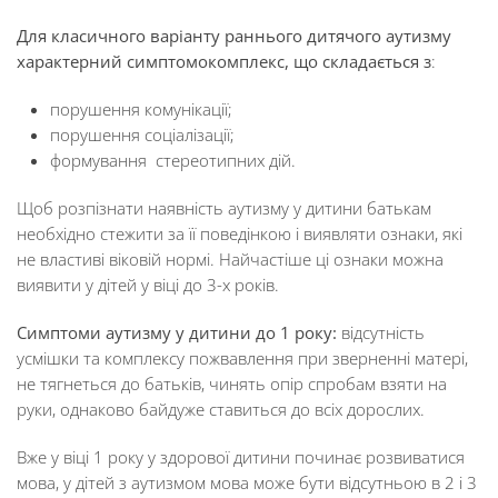
Для класичного варіанту раннього дитячого аутизму
характерний симптомокомплекс, що складається з
:
порушення комунікації;
порушення соціалізації;
формування стереотипних дій.
Щоб розпізнати наявність аутизму у дитини батькам
необхідно стежити за її поведінкою і виявляти ознаки, які
не властиві віковій нормі. Найчастіше ці ознаки можна
виявити у дітей у віці до 3-х років.
Симптоми аутизму у дитини до 1 року:
відсутність
усмішки та комплексу пожвавлення при зверненні матері,
не тягнеться до батьків, чинять опір спробам взяти на
руки, однаково байдуже ставиться до всіх дорослих.
Вже у віці 1 року у здорової дитини починає розвиватися
мова, у дітей з аутизмом мова може бути відсутньою в 2 і 3