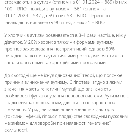
страждають на аутизм (станом на 01.01.2024 – 889) із них
100 – ВПО, інваліди з аутизмом – 561 (станом на
01.01.2024 – 537 дітей) з них 53 – ВПО. Первинно
інвалідність виявлено у 90 дітей, з них 21 – ВПО.
У хлопчиків аутизм розвивається в 3-4 рази частіше, ніж у
дівчаток. У 20% хворих з тяжкими формами аутизму
прогноз захворювання несприятливий, однак в 80%
випадків пацієнти з аутистичними розладами вчаться за
загальноосвітніми та корекційними програмами.
До сьогодні ще не існує однозначної теорії, що пояснює
причини виникнення аутизму. Є гіпотези, згідно з якими
значення мають генетичні мутації, що визначають
особливості функціонування нервової системи. Аутизм не є
спадковим захворюванням, для нього не характерна
сімейність. У ряді випадків вплив зовнішніх факторів
(токсини, інфекції, гіпоксія плода) стає своєрідним пусковим
механізмом для хвороби при наявності генетичної
схильності.