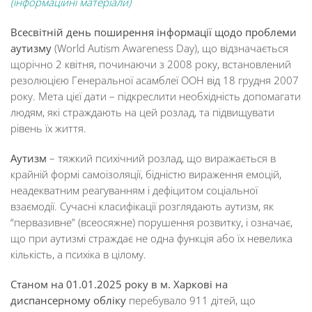
(інформаційні матеріали
)
Всесвіт
ній день поширення інформації щод
о проблем
и
аутизму
(World Autism Awareness Day), що відзначається
щорічно 2 квітня, починаючи з 2008 року, встановлений
резолюцією Генеральної асамблеї ООН від 18 грудня 2007
року. Мета цієї дати – підкреслити необхідність допомагати
людям, які страждають на цей розлад, та підвищувати
рівень їх життя.
Аутизм
– тяжкий психічний розлад, що виражається в
крайній формі самоізоляції, бідністю вираження емоцій,
неадекватним реагуванням і дефіцитом соціальної
взаємодії. Сучасні класифікації розглядають аутизм, як
“первазивне” (всеосяжне) порушення розвитку, і означає,
що при аутизмі страждає не одна функція або їх невелика
кількість, а психіка в цілому.
Станом на 01.01.2025
року в
м.
Харкові на
диспансерному обліку
перебувало 911 дітей, що