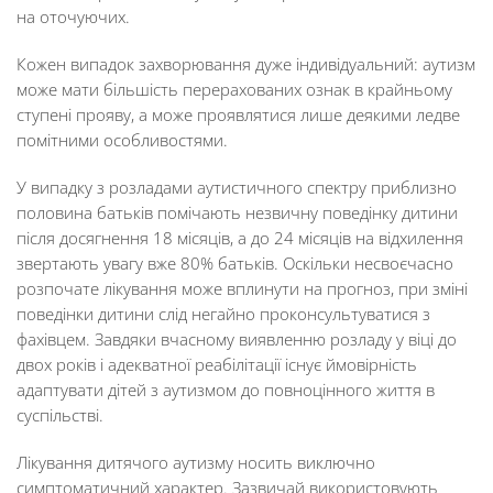
на оточуючих.
Кожен випадок захворювання дуже індивідуальний: аутизм
може мати більшість перерахованих ознак в крайньому
ступені прояву, а може проявлятися лише деякими ледве
помітними особливостями.
У випадку з розладами аутистичного спектру приблизно
половина батьків помічають незвичну поведінку дитини
після досягнення 18 місяців, а до 24 місяців на відхилення
звертають увагу вже 80% батьків. Оскільки несвоєчасно
розпочате лікування може вплинути на прогноз, при зміні
поведінки дитини слід негайно проконсультуватися з
фахівцем. Завдяки вчасному виявленню розладу у віці до
двох років і адекватної реабілітації існує ймовірність
адаптувати дітей з аутизмом до повноцінного життя в
суспільстві.
Лікування дитячого аутизму носить виключно
симптоматичний характер. Зазвичай використовують