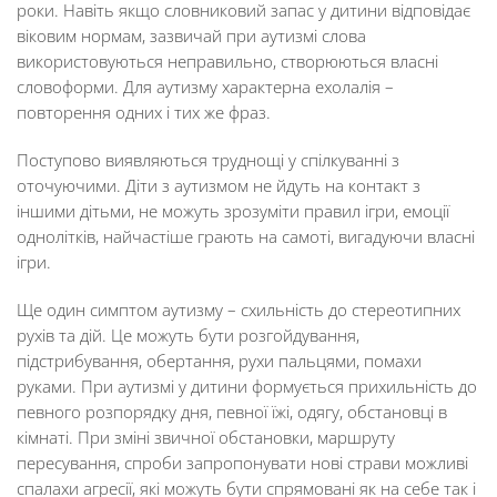
роки. Навіть якщо словниковий запас у дитини відповідає
віковим нормам, зазвичай при аутизмі слова
використовуються неправильно, створюються власні
словоформи. Для аутизму характерна ехолалія –
повторення одних і тих же фраз.
Поступово виявляються труднощі у спілкуванні з
оточуючими. Діти з аутизмом не йдуть на контакт з
іншими дітьми, не можуть зрозуміти правил ігри, емоції
однолітків, найчастіше грають на самоті, вигадуючи власні
ігри.
Ще один симптом аутизму – схильність до стереотипних
рухів та дій. Це можуть бути розгойдування,
підстрибування, обертання, рухи пальцями, помахи
руками. При аутизмі у дитини формується прихильність до
певного розпорядку дня, певної їжі, одягу, обстановці в
кімнаті. При зміні звичної обстановки, маршруту
пересування, спроби запропонувати нові страви можливі
спалахи агресії, які можуть бути спрямовані як на себе так і