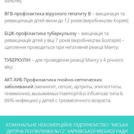
Бельгія);
ВГВ-профілактика вірусного гепатиту В
– вакцинація та
ревакцинація дітей віком до 12 років (виробництво Корея);
БЦЖ-профілактика туберкульозу
– вакцінація та
ревакцінація дітей у віці 7 років (виробництва Болгарія) –
щеплення проводиться при негативній реакції Манту;
ТУБЕРКУЛІН
– для проведення реакції Манту з 4 річного
віку;
АКТ-ХИБ Профилактика гнойно-септических
заболеваний
(менингит, сепсис, артриты, эпиглоттиты,
пневмонии), вызываемых Haemophilus influenzae типа b
(ХИБ-инфекции) у детей с трехмесячного возраста.
КОМУНАЛЬНЕ НЕКОМЕРЦІЙНЕ ПІДПРИЄМСТВО "МІСЬКА
ДИТЯЧА ПОЛІКЛІНІКА №12" ХАРКІВСЬКОЇ МІСЬКОЇ РАДИ