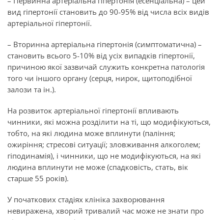
– Первинна артеріальна гіпертонія (есенціальна) – цей
вид гіпертонії становить до 90-95% від числа всіх видів
артеріальної гіпертонії.
– Вторинна артеріальна гіпертонія (симптоматична) –
становить всього 5-10% від усіх випадків гіпертонії,
причиною якої зазвичай служить конкретна патологія
того чи іншого органу (серця, нирок, щитоподібної
залози та ін.).
На розвиток артеріальної гіпертонії впливають
чинники, які можна розділити на ті, що модифікуються,
тобто, на які людина може вплинути (паління;
ожиріння; стресові ситуації; зловживання алкоголем;
гіподинамія), і чинники, що не модифікуються, на які
людина вплинути не може (спадковість, стать, вік
старше 55 років).
У початкових стадіях клініка захворювання
невиражена, хворий тривалий час може не знати про