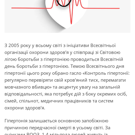
З 2005 року у всьому світі з ініціативи Всесвітньої
організації охорони здоров’я у співпраці зі Світовою
лігою боротьби з гіпертонією проводиться Всесвітній
день боротьби з гіпертонією.
Темою Всесвітнього дня
гіпертонії цього року обрано гасло
«Контроль гіпертонії:
регулярно
перевіряти свій кров’яний тиск, перемагати
мовчазного вбивцю»
та
акцентує увагу на загальній
відповідальності, яка потребує дій з боку окремих осіб,
сімей, спільнот, медичних працівників та систем
охорони здоров’я.
Гіпертонія залишається основною запобіжною
причиною передчасної смерті в усьому світі. За
оцінками ВООЗ, 1,4 мільярда людей живуть із