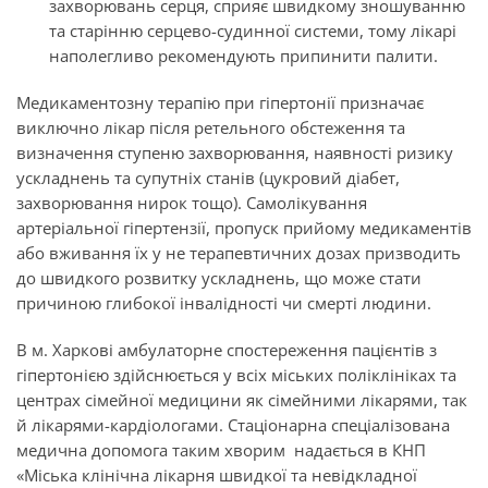
захворювань серця, сприяє швидкому зношуванню
та старінню серцево-судинної системи, тому лікарі
наполегливо рекомендують припинити палити.
Медикаментозну терапію при гіпертонії призначає
виключно лікар після ретельного обстеження та
визначення ступеню захворювання, наявності ризику
ускладнень та супутніх станів (цукровий діабет,
захворювання нирок тощо). Самолікування
артеріальної гіпертензії, пропуск прийому медикаментів
або вживання їх у не терапевтичних дозах призводить
до швидкого розвитку ускладнень, що може стати
причиною глибокої інвалідності чи смерті людини.
В м. Харкові амбулаторне спостереження пацієнтів з
гіпертонією здійснюється у всіх міських поліклініках та
центрах сімейної медицини як сімейними лікарями, так
й лікарями-кардіологами. Стаціонарна спеціалізована
медична допомога таким хворим надається в КНП
«Міська клінічна лікарня швидкої та невідкладної