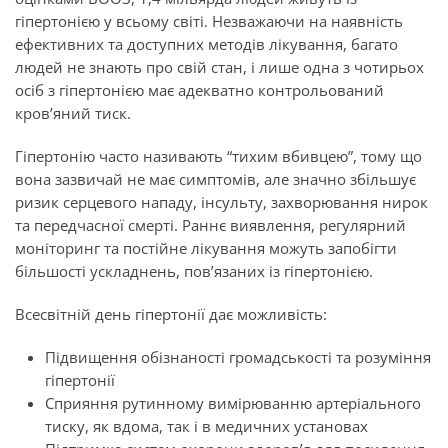
гіпертонією у всьому світі. Незважаючи на наявність
ефективних та доступних методів лікування, багато
людей не знають про свій стан, і лише одна з чотирьох
осіб з гіпертонією має адекватно контрольований
кров’яний тиск.
Гіпертонію часто називають “тихим вбивцею”, тому що
вона зазвичай не має симптомів, але значно збільшує
ризик серцевого нападу, інсульту, захворювання нирок
та передчасної смерті. Раннє виявлення, регулярний
моніторинг та постійне лікування можуть запобігти
більшості ускладнень, пов’язаних із гіпертонією.
Всесвітній день гіпертонії дає можливість:
Підвищення обізнаності громадськості та розуміння
гіпертонії
Сприяння рутинному вимірюванню артеріального
тиску, як вдома, так і в медичних установах