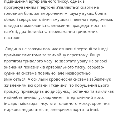
підвищення артеріального тиску, однак з
прогресуванням гіпертонії з’являються скарги на
головний біль, запамороченням, шум у вухах, болі в
області серця, миготіння «мушок» і пелена перед очима,
швидка стомлюваність, зниження працездатності та
пам’яті, дратівливість, переважання тривожних
настроїв.
Людина не завжди помічає ознаки гіпертонії та іноді
приймає симптоми за звичайну перевтому. Якщо
протягом тривалого часу не звертати увагу на високі
значення показників артеріального тиску, серцево-
судинна система повільно, але незворотньо
змінюється. А оскільки кровоносна система забезпечує
живленням всі органи і тканини, то порушення цього
процесу призводить до дисфункції останніх та викликає
найнебезпечніші ускладнення: гіпертонічний криз;
інфаркт міокарда; інсульти головного мозку; хронічна
ниркова недостатність; аневризма аорти та інші.