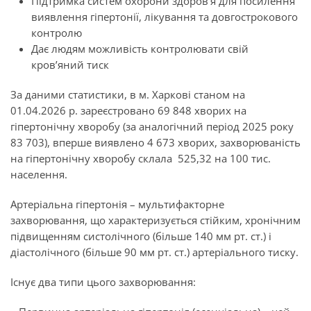
Підтримка систем охорони здоров’я для посилення
виявлення гіпертонії, лікування та довгострокового
контролю
Дає людям можливість контролювати свій
кров’яний тиск
За даними статистики, в м. Харкові станом на
01.04.2026 р. зареєстровано 69 848 хворих на
гіпертонічну хворобу (за аналогічний період 2025 року
83 703), вперше виявлено 4 673 хворих, захворюваність
на гіпертонічну хворобу склала 525,32 на 100 тис.
населення.
Артеріальна гіпертонія
– мультифакторне
захворювання, що характеризується стійким, хронічним
підвищенням систолічного (більше 140 мм рт. ст.) і
діастолічного (більше 90 мм рт. ст.) артеріального тиску.
Існує два типи цього захворювання: