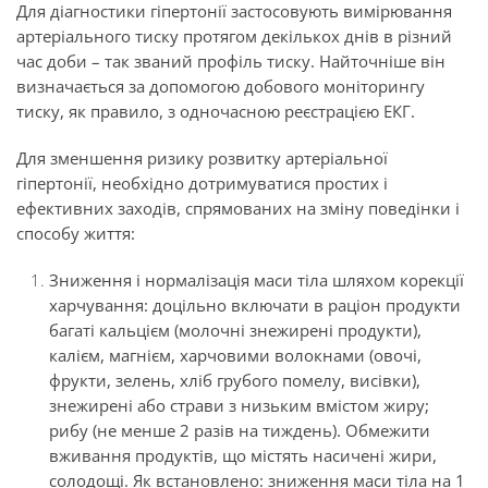
Для діагностики гіпертонії застосовують вимірювання
артеріального тиску протягом декількох днів в різний
час доби – так званий профіль тиску. Найточніше він
визначається за допомогою добового моніторингу
тиску, як правило, з одночасною реєстрацією ЕКГ.
Для зменшення ризику розвитку артеріальної
гіпертонії, необхідно дотримуватися простих і
ефективних заходів, спрямованих на зміну поведінки і
способу життя:
Зниження і нормалізація маси тіла шляхом корекції
харчування: доцільно включати в раціон продукти
багаті кальцієм (молочні знежирені продукти),
калієм, магнієм, харчовими волокнами (овочі,
фрукти, зелень, хліб грубого помелу, висівки),
знежирені або страви з низьким вмістом жиру;
рибу (не менше 2 разів на тиждень). Обмежити
вживання продуктів, що містять насичені жири,
солодощі. Як встановлено: зниження маси тіла на 1