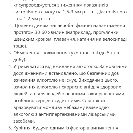
кг супроводжується зниженням показників
систолічного тиску на 1,5-3 мм рт. ст., діастолічного
– на 1-2 мм рт. ст.
Щоденні динамічні аеробні фізичні навантаження
протягом 30-60 хвилин (наприклад, прогулянки
швидким кроком, плавання, катання на велосипеді
тощо).
Обмеження споживання кухонної солі (до 5 г на
добу).
Утримуватися від вживання алкоголю. За новітніми
дослідженнями встановлено, що безпечних доз
вживання алкоголю не існує. Виходячи з цього,
вживання алкоголю некорисно ані для здорових
людей, ані для людей з певними захворюваннями,
особливо серцево-судинними. Слід також
враховувати можливу небажану взаємодію
алкоголю з антигіпертензивними лікарськими
засобами.
Куріння, будучи одним із факторів виникнення