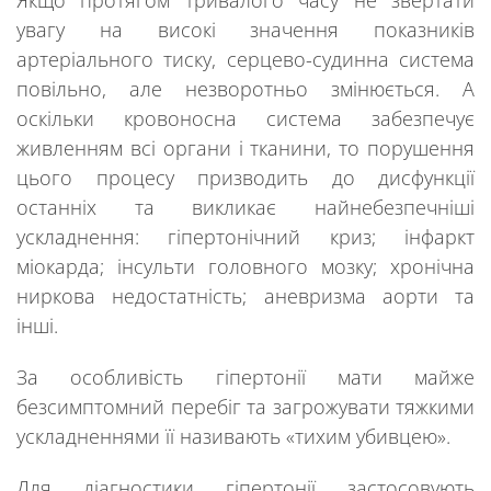
увагу на високі значення показників
артеріального тиску, серцево-судинна система
повільно, але незворотньо змінюється. А
оскільки кровоносна система забезпечує
живленням всі органи і тканини, то порушення
цього процесу призводить до дисфункції
останніх та викликає найнебезпечніші
ускладнення: гіпертонічний криз; інфаркт
міокарда; інсульти головного мозку; хронічна
ниркова недостатність; аневризма аорти та
інші.
За особливість гіпертонії мати майже
безсимптомний перебіг та загрожувати тяжкими
ускладненнями її називають «тихим убивцею».
Для діагностики гіпертонії застосовують