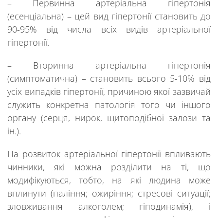
– Первинна артеріальна гіпертонія
(есенціальна) – цей вид гіпертонії становить до
90-95% від числа всіх видів артеріальної
гіпертонії.
– Вторинна артеріальна гіпертонія
(симптоматична) – становить всього 5-10% від
усіх випадків гіпертонії
,
п
ричиною
якої
зазвичай
служить конкретна патологія того чи іншого
органу (серця, нирок, щито
подібної
залози та
ін.).
На розвиток артеріальної гіпертонії впливають
чинники, які
можна
розділ
ити
на ті, що
модифікуються
, тобто,
на які людина може
вплинути (паління; ожиріння; стресові ситуації;
зловживання алкоголем; гіподинамія), і