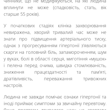
чинники, що не модифікуються, на які
людина
вплинути не може (спадковість, стать, вік
старше 55 років).
У початкових стадіях клініка захворювання
невиражена, хворий тривалий час може не
знати про підвищення артеріального тиску,
однак з прогресуванням гіпертонії з’являються
скарги на головний біль, запамороченням, шум
у вухах, болі в області серця, миготіння «мушок»
і пелена перед очима, швидка стомлюваність,
зниження працездатності та пам’яті,
дратівливість, переважання тривожних
настроїв.
Людина не завжди помічає ознаки гіпертонії та
іноді приймає симптоми за звичайну перевтому.
Якщо протягом тривалого часу не звертати