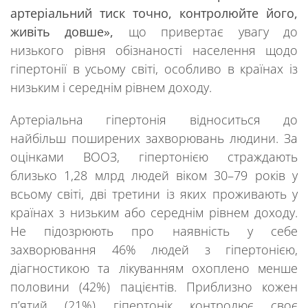
артеріальний тиск точно, контролюйте його,
живіть довше»,
що привертає увагу до
низького рівня обізнаності населення щодо
гіпертонії в усьому світі, особливо в країнах із
низьким і середнім рівнем доходу.
Артеріальна гіпертонія відноситься до
найбільш поширених захворювань людини.
За
оцінками ВООЗ, гіпертонією страждають
близько 1,28 млрд людей віком 30–79 років у
всьому світі, дві третини із яких проживають у
країнах з низьким або середнім рівнем доходу.
Не підозрюють про наявність у себе
захворювання 46% людей з гіпертонією,
діагностикою та лікуванням охоплено менше
половини (42%) пацієнтів. Приблизно кожен
п’ятий (21%) гіпертонік контролює своє