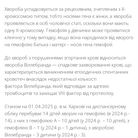
Хвороба успадковується за рецесивним, зчепленим з Х-
хромосомою типом, тобто носіями гена є жінки, а хвороба
проявляється в осіб чоловічої статі, оскільки вони мають
одну Х-хромосому. Гемофілія у дівчинки може проявитися
клінічно у тому випадку, якщо вона народилася від хворого
на гемофілію батька і матері – носія гена гемофілії.
До хвороб з порушеннями згортання крові відноситься
хвороба Віллебранда — спадкове захворювання крові, що
характеризується виникненням епізодичних спонтанних
кровотеч внаслідок недостатньої кількості
фактора Віллебранда, який відповідає за адгезію
тромбоцитів та захищає VIII фактор від протеолізу.
Станом на 01.04.2025 р. в м. Харкові на диспансерному
обліку перебуває 14 дітей хворих на гемофілію (в 2024 р.-
14), з них з гемофілією А – 10 дітей (у 2024 р. – 10 дітей), з
гемофілією В – 1 (у 2024 р.– 1 дитина), з хворобою
Віллебранда – 3 дитини (у 2024 р.- 3).