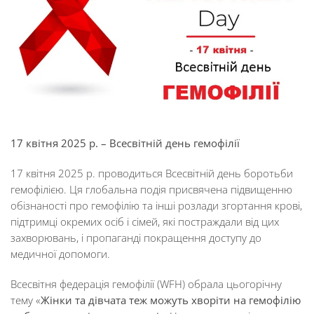
17 квітня 2025
р. – Всесвітній день гемофілії
17 квітня 2025 р. проводиться Всесвітній день боротьби
гемофілією. Ця глобальна подія присвячена підвищенню
обізнаності про гемофілію та інші розлади згортання крові,
підтримці окремих осіб і сімей, які постраждали від цих
захворювань, і пропаганді покращення доступу до
медичної допомоги.
Всесвітня федерація гемофілії (WFH) обрала цьогорічну
тему «
Ж
інки та дівчата теж
можуть хворіти на
гемофілію