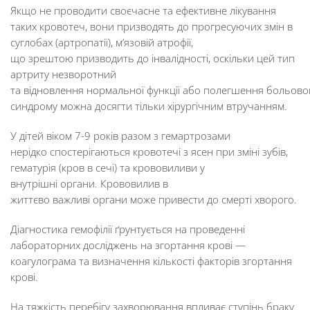
Якщо не проводити своєчасне та ефективне лікування
таких кровотеч, вони призводять до прогресуючих змін в
суглобах (артропатії), м’язовій атрофії,
що зрештою призводить до інвалідності, оскільки цей тип
артриту незворотний
та відновлення нормальної функції або полегшення больово
синдрому можна досягти тільки хірургічним втручанням.
У дітей віком 7-9 років разом з гемартрозами
нерідко спостерігаються кровотечі з ясен при зміні зубів,
гематурія (кров в сечі) та крововиливи у
внутрішні органи. Крововилив в
життєво важливі органи може привести до смерті хворого.
Діагностика гемофілії ґрунтується на проведенні
лабораторних досліджень на згортання крові —
коагулограма та визначення кількості факторів згортання
крові.
На тяжкість перебігу захворювання впливає ступінь браку