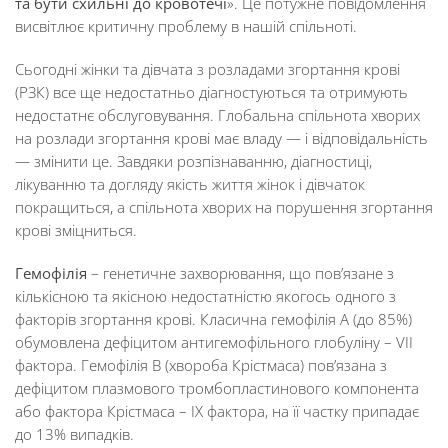
та
бути схильні до
кровот
ечі
». Це потужне повідомлення
висвітлює критичну проблему в нашій спільноті.
Сьогодні жінки та дівчата з розладами згортання крові
(РЗК) все ще недостатньо діагностуються та отримують
недостатнє обслуговування. Глобальна спільнота хворих
на розлади згортання крові має владу — і відповідальність
— змінити це. Завдяки розпізнаванню, діагностиці,
лікуванню та догляду якість життя жінок і дівчаток
покращиться, а спільнота хворих на порушення згортання
крові зміцниться.
Гемофілія
– генетичне захворювання, що пов’язане з
кількісною та якісною недостатністю якогось одного з
факторів згортання крові. Класична гемофілія А (до 85%)
обумовлена дефіцитом антигемофільного глобуліну – VII
фактора. Гемофілія В (хвороба Крістмаса) пов’язана з
дефіцитом плазмового тромбопластинового компонента
або фактора Крістмаса – IX фактора, на її частку припадає
до 13% випадків.