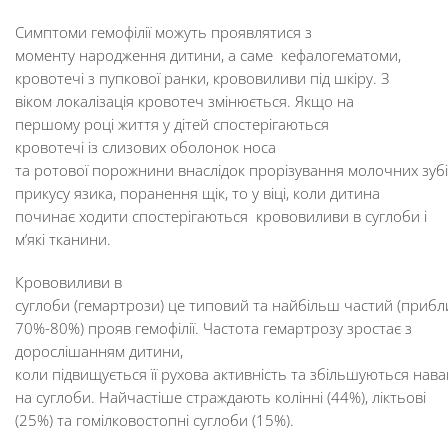
Симптоми гемофілії можуть проявлятися з
моменту народження дитини, а саме кефалогематоми,
кровотечі з пупкової ранки, крововиливи під шкіру. З
віком локалізація кровотеч змінюється. Якщо на
першому році життя у дітей спостерігаються
кровотечі із слизових оболонок носа
та ротової порожнини внаслідок прорізування молочних зубі
прикусу язика, поранення щік, то у віці, коли дитина
починає ходити спостерігаються крововиливи в суглоби і
м’які тканини.
Крововиливи в
суглоби (гемартрози) це типовий та найбільш частий (приб
70%-80%) прояв гемофілії. Частота гемартрозу зростає з
дорослішанням дитини,
коли підвищується її рухова активність та збільшуються нав
на суглоби. Найчастіше страждають колінні (44%), ліктьові
(25%) та гомілковостопні суглоби (15%).