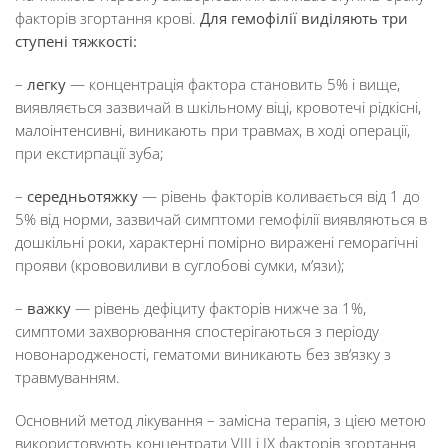
факторів згортання крові.
Для
гемофілії виділяють три
ступені
тяжкості:
–
легку
— концентрація фактора становить 5% і вище,
виявляється зазвичай в шкільному віці, кровотечі рідкісні,
малоінтенсивні, виникають при травмах, в ході операції,
при екстирпації зуба;
–
середньотяжку
— рівень факторів коливається від 1 до
5% від норми, зазвичай симптоми гемофілії виявляються в
дошкільні роки, характерні помірно виражені геморагічні
прояви (крововиливи в суглобові сумки, м’язи);
–
важку
— рівень дефіциту факторів нижче за 1%,
симптоми захворювання спостерігаються з періоду
новонародженості, гематоми виникають без зв’язку з
травмуванням.
Основний метод лікування – замісна терапія, з цією метою
використовують концентрати VIII і IX факторів згортання