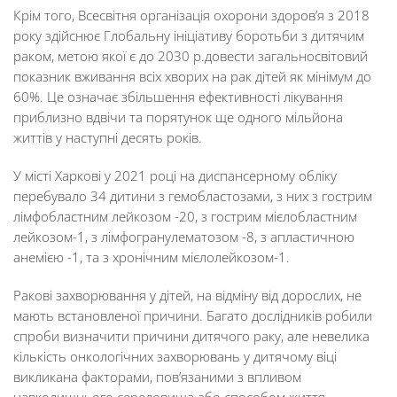
Крім того, Всесвітня організація охорони здоров’я з 2018
року здійснює Глобальну ініціативу боротьби з дитячим
раком, метою якої є до 2030 р.довести загальносвітовий
показник вживання всіх хворих на рак дітей як мінімум до
60%. Це означає збільшення ефективності лікування
приблизно вдвічи та порятунок ще одного мільйона
життів у наступні десять років.
У місті Харкові у 2021 році на диспансерному обліку
перебувало 34 дитини з гемобластозами, з них з гострим
лімфобластним лейкозом -20, з гострим мієлобластним
лейкозом-1, з лімфогранулематозом -8, з апластичною
анемією -1, та з хронічним мієлолейкозом-1.
Ракові захворювання у дітей, на відміну від дорослих, не
мають встановленої причини. Багато дослідників робили
спроби визначити причини дитячого раку, але невелика
кількість онкологічних захворювань у дитячому віці
викликана факторами, пов’язаними з впливом