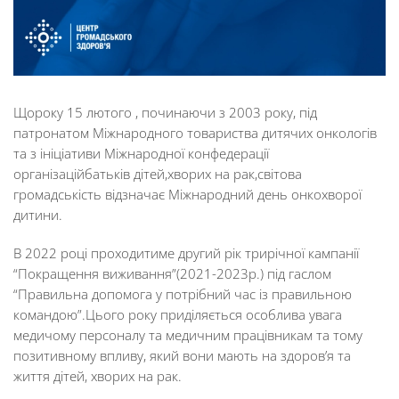
Щороку 15 лютого , починаючи з 2003 року, під
патронатом Міжнародного товариства дитячих онкологів
та з ініціативи Міжнародної конфедерації
організаційбатьків дітей,хворих на рак,світова
громадськість відзначає Міжнародний день онкохворої
дитини.
В 2022 році проходитиме другий рік трирічної кампанії
“Покращення виживання”(2021-2023р.) під гаслом
“Правильна допомога у потрібний час із правильною
командою”.Цього року приділяється особлива увага
медичому персоналу та медичним працівникам та тому
позитивному впливу, який вони мають на здоров’я та
життя дітей, хворих на рак.