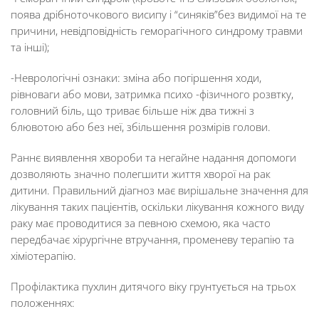
поява дрібноточкового висипу і “синяків”без видимої на те
причини, невідповідність геморагічного синдрому травми
та інші);
-Неврологічні ознаки: зміна або погіршення ходи,
рівноваги або мови, затримка психо -фізичного розвтку,
головний біль, що триває більше ніж два тижні з
блювотою або без неї, збільшення розмірів голови.
Раннє виявлення хвороби та негайне надання допомоги
дозволяють значно полегшити життя хворої на рак
дитини. Правильний діагноз має вирішальне значення для
лікування таких пацієнтів, оскільки лікування кожного виду
раку має проводитися за певною схемою, яка часто
передбачає хірургічне втручання, променеву терапію та
хіміотерапію.
Профілактика пухлин дитячого віку грунтується на трьох
положеннях: