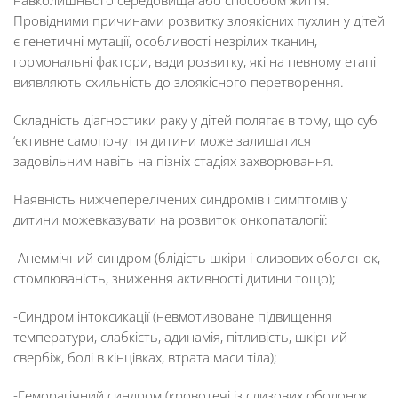
навколишнього середовища або способом життя.
Провідними причинами розвитку злоякісних пухлин у дітей
є генетичні мутації, особливості незрілих тканин,
гормональні фактори, вади розвитку, які на певному етапі
виявляють схильність до злоякісного перетворення.
Складність діагностики раку у дітей полягає в тому, що суб
‘єктивне самопочуття дитини може залишатися
задовільним навіть на пізніх стадіях захворювання.
Наявність нижчеперелічених синдромів і симптомів у
дитини можевказувати на розвиток онкопаталогії:
-Анеммічний синдром (блідість шкіри і слизових оболонок,
стомлюваність, зниження активності дитини тощо);
-Синдром інтоксикації (невмотивоване підвищення
температури, слабкість, адинамія, пітливість, шкірний
свербіж, болі в кінцівках, втрата маси тіла);
-Геморагічний синдром (кровотечі із слизових оболонок,