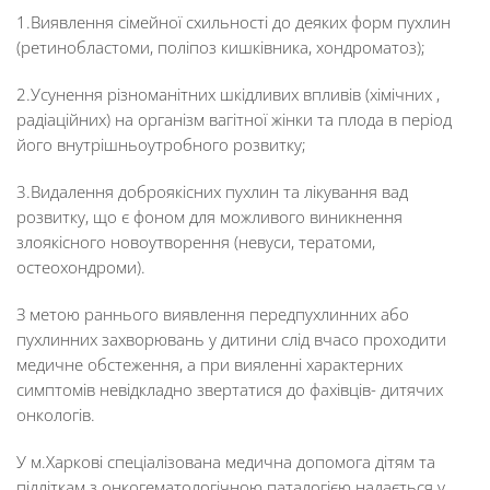
1.Виявлення сімейної схильності до деяких форм пухлин
(ретинобластоми, поліпоз кишківника, хондроматоз);
2.Усунення різноманітних шкідливих впливів (хімічних ,
радіаційних) на організм вагітної жінки та плода в період
його внутрішньоутробного розвитку;
3.Видалення доброякісних пухлин та лікування вад
розвитку, що є фоном для можливого виникнення
злоякісного новоутворення (невуси, тератоми,
остеохондроми).
З метою раннього виявлення передпухлинних або
пухлинних захворювань у дитини слід вчасо проходити
медичне обстеження, а при вияленні характерних
симптомів невідкладно звертатися до фахівців- дитячих
онкологів.
У м.Харкові спеціалізована медична допомога дітям та
підліткам з онкогематологічною паталогією надається у