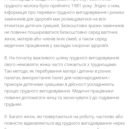
грудного молока було прийнято 1981 року. Згідно з ним,
інформація про переваги грудного вигодовування і ризики
замінників для здоров’я має розміщуватися на всіх
етикетках дитячих сумішей. Безкоштовні зразки замінників
не повинні поширюватися безкоштовно серед вагітних
жінок, матерів або членів їхніх сімей, а також серед
медичних працівників у закладах охорони здоров’я.
8. На початку важливого шляху грудного вигодовування
свого немовляти жінка часто стикається з труднощами.
Такі методи, як перебування матері і дитини в різних
палатах, використання палат для новонароджених і
прикорм дитячими сумішами в дійсності ускладнюють
процес грудного вигодовування. Медичні працівники
повинні допомагати жінці та заохочувати її до годування
грудьми.
9. Багато жінок, які повертаються на роботу, частково або
повністю відмовляються від грудного вигодовування через