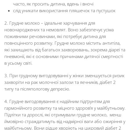
часто, як просить дитина, вдень і вночі
​слід уникати використання пляшечок та пустушок
2. Грудне молоко – ідеальне харчування для
новонароджених та немовлят. Воно забезпечує усіма
поживними речовинами, які потребує дитина для
повноцінного розвитку. Грудне молоко містить антитіла,
які захищають від багатьох захворювань, зокрема діареї та
пневмонії, які є основними причинами дитячої смертності
в усьому світі.
3. При грудному вигодовуванні у жінки зменшується ризик
захворіти на рак молочної залози та яєчників, діабет 2
типу та післяпологову депресію.
4. Грудне вигодовування є надійним підґрунтям для
гармонійного розвитку та міцного здоров’я у майбутньому.
Підлітки та дорослі, які отримували грудне молоко, менш
ймовірно страждатимуть від надмірної ваги або ожиріння у
майбутньому. Вони рідше хворіють на цукровий діабет 2