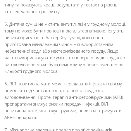
типу та показують кращі результати у тестах на рівень
інтелектуального розвитку.
5. Дитяча суміш не містить антитіл, які є у грудному молоці,
тому не може бути повноцінною альтернативою. Існують
ризики присутності бактерій у суміші, коли вона
приготована неналежним чином – із використанням
небезпечної води або нестерилізованого посуду. Якщо
часто використовувати суміші, то повернення до грудного
вигодовування може бути неможливим через зменшення
кількості грудного молока.
6. ВІЛ-позитивна мати може передавати інфекцію своєму
немовляті під час вагітності, пологів та грудного
вигодовування. Проте, терапія антиретровірусними (АРВ)
препаратами знижує ризики передачі інфекції. ВІЛ-
позитивна мати, яка годує грудьми, повинна отримувати
АРВ-препарати.
7. Міжнародне зведення правил про збут замінників