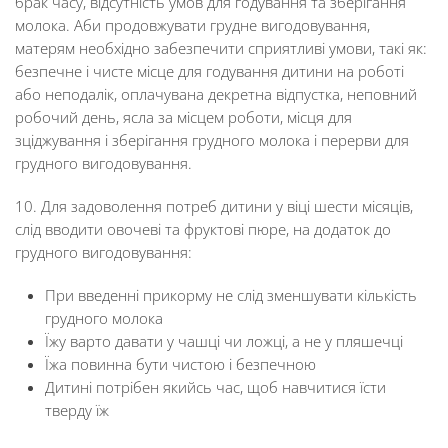
брак часу, відсутність умов для годування та зберігання
молока. Аби продовжувати грудне вигодовування,
матерям необхідно забезпечити сприятливі умови, такі як:
безпечне і чисте місце для годування дитини на роботі
або неподалік, оплачувана декретна відпустка, неповний
робочий день, ясла за місцем роботи, місця для
зціджування і зберігання грудного молока і перерви для
грудного вигодовування.
10. Для задоволення потреб дитини у віці шести місяців,
слід вводити овочеві та фруктові пюре, на додаток до
грудного вигодовування:
При введенні прикорму не слід зменшувати кількість
грудного молока
Їжу варто давати у чашці чи ложці, а не у пляшечці
Їжа повинна бути чистою і безпечною
Дитині потрібен якийсь час, щоб навчитися їсти
тверду їж